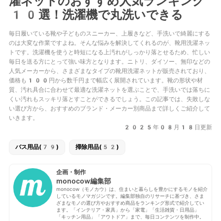
濯ネットのおすすめ人気ランキング
10選！洗濯機で丸洗いできる
毎日履いている靴や子どものスニーカー、上履きなど、手洗いで綺麗にする
のは大変な作業ですよね。そんな悩みを解決してくれるのが、靴用洗濯ネッ
トです。洗濯機を使うと時短になる上汚れがしっかり落とせるため、忙しい
毎日を送る方にとって強い味方となります。ニトリ、ダイソー、無印などの
人気メーカーから、さまざまなタイプの靴用洗濯ネットが販売されており、
価格も100円から数千円まで幅広く展開されています。靴の形状や材
質、汚れ具合に合わせて最適な洗濯ネットを選ぶことで、手洗いでは落ちに
くい汚れもスッキリ落とすことができるでしょう。この記事では、失敗しな
い選び方から、おすすめのブランド・メーカー別商品まで詳しくご紹介して
いきます。
2025年08月18日更新
バス用品(79)
掃除用品(52)
企画・制作
monocow編集部
monocow（モノカウ）は、住まいと暮らしを豊かにするモノを紹介
しているモノマガジンです。編集部独自のリサーチに基づき、さま
ざまなモノの選び方やおすすめ商品をランキング形式で紹介してい
ます。「インテリア・家具」から「家電」「生活雑貨・日用品」
「キッチン用品」「アウトドア」まで、毎日コンテンツを制作中。