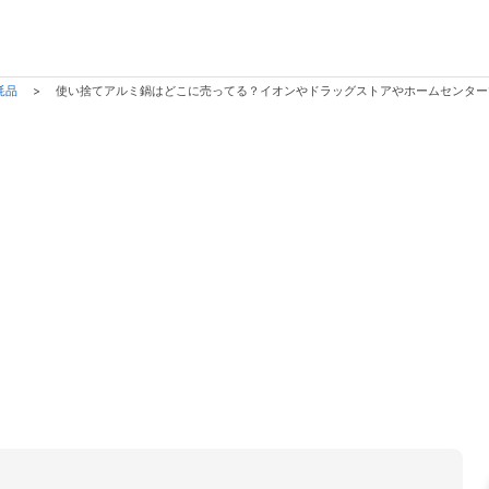
耗品
>
使い捨てアルミ鍋はどこに売ってる？イオンやドラッグストアやホームセンター