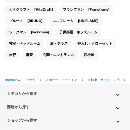
ビタクラフト [VitaCraft]
フランフラン [Francfranc]
ブルーノ [BRUNO]
ユニフレーム [UNIFLAME]
ワークマン [workman]
子供部屋・キッズルーム
寝室・ベッドルーム
庭・テラス
押入れ・クローゼット
旅行
書斎
玄関・エントランス
西松屋
monocow[モノカウ]
>
スポーツ・アウトドア
>
自転車・サイクリング
>
カテゴリから探す
インテリア・家具
家電
キッチン用品
生活雑貨・用品
部屋から探す
PC・スマホ・通信
DIY・ガーデニング
ファッション
キッチン・ダイニングルーム
リビングルーム
キッチン用品
ショップから探す
ペット用品
ベビー・キッズ
車・バイク
趣味・ホビー
子供部屋・キッズルーム
寝室・ベッドルーム
書斎
ニトリ
無印良品
IKEA
フランフラン
CAINZ
DAISO