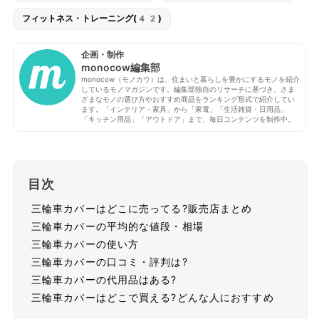
フィットネス・トレーニング(42)
企画・制作
monocow編集部
monocow（モノカウ）は、住まいと暮らしを豊かにするモノを紹介
しているモノマガジンです。編集部独自のリサーチに基づき、さま
ざまなモノの選び方やおすすめ商品をランキング形式で紹介してい
ます。「インテリア・家具」から「家電」「生活雑貨・日用品」
「キッチン用品」「アウトドア」まで、毎日コンテンツを制作中。
目次
三輪車カバーはどこに売ってる?販売店まとめ
三輪車カバーの平均的な値段・相場
三輪車カバーの使い方
三輪車カバーの口コミ・評判は?
三輪車カバーの代用品はある?
三輪車カバーはどこで買える?どんな人におすすめ