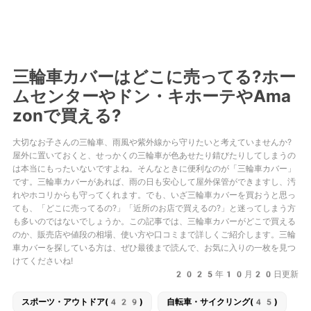
三輪車カバーはどこに売ってる?ホー
ムセンターやドン・キホーテやAma
zonで買える?
大切なお子さんの三輪車、雨風や紫外線から守りたいと考えていませんか?
屋外に置いておくと、せっかくの三輪車が色あせたり錆びたりしてしまうの
は本当にもったいないですよね。そんなときに便利なのが「三輪車カバー」
です。三輪車カバーがあれば、雨の日も安心して屋外保管ができますし、汚
れやホコリからも守ってくれます。でも、いざ三輪車カバーを買おうと思っ
ても、「どこに売ってるの?」「近所のお店で買えるの?」と迷ってしまう方
も多いのではないでしょうか。この記事では、三輪車カバーがどこで買える
のか、販売店や値段の相場、使い方や口コミまで詳しくご紹介します。三輪
車カバーを探している方は、ぜひ最後まで読んで、お気に入りの一枚を見つ
けてくださいね!
2025年10月20日更新
スポーツ・アウトドア(429)
自転車・サイクリング(45)