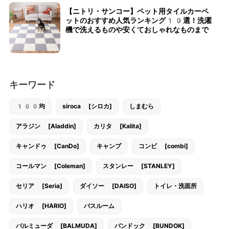
【ニトリ・サンコー】ペット用タイルカーペ
ットのおすすめ人気ランキング10選！洗濯
機で洗えるものや安くておしゃれなものまで
キーワード
100均
siroca [シロカ]
しまむら
アラジン [Aladdin]
カリタ [Kalita]
キャンドゥ [CanDo]
キャンプ
コンビ [combi]
コールマン [Coleman]
スタンレー [STANLEY]
セリア [Seria]
ダイソー [DAISO]
トイレ・洗面所
ハリオ [HARIO]
バスルーム
バルミューダ [BALMUDA]
バンドック [BUNDOK]