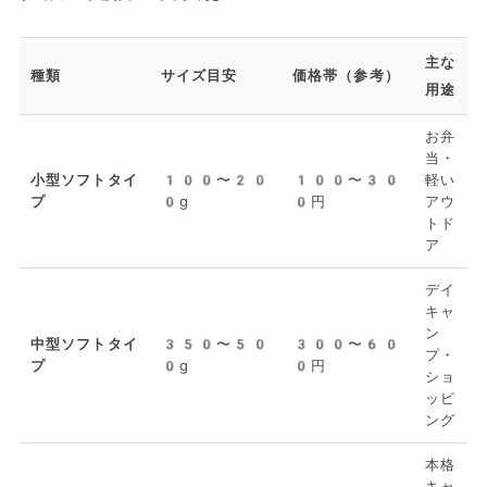
主な
種類
サイズ目安
価格帯（参考）
用途
お弁
当・
小型ソフトタイ
100〜20
100〜30
軽い
プ
0g
0円
アウ
トド
ア
デイ
キャ
ン
中型ソフトタイ
350〜50
300〜60
プ・
プ
0g
0円
ショ
ッピ
ング
本格
キャ