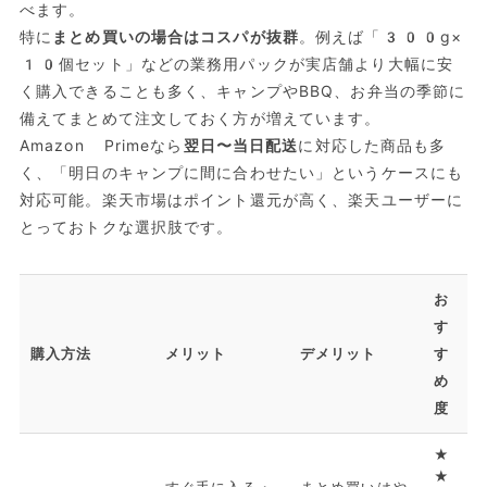
べます。
特に
まとめ買いの場合はコスパが抜群
。例えば「300g×
10個セット」などの業務用パックが実店舗より大幅に安
く購入できることも多く、キャンプやBBQ、お弁当の季節に
備えてまとめて注文しておく方が増えています。
Amazon Primeなら
翌日〜当日配送
に対応した商品も多
く、「明日のキャンプに間に合わせたい」というケースにも
対応可能。楽天市場はポイント還元が高く、楽天ユーザーに
とっておトクな選択肢です。
お
す
購入方法
メリット
デメリット
す
め
度
★
★