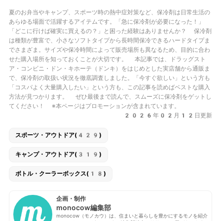
夏のお弁当やキャンプ、スポーツ時の熱中症対策など、
保冷剤は日常生活の
あらゆる場面で活躍するアイテム
です。「急に保冷剤が必要になった！」
「どこに行けば確実に買えるの？」と困った経験はありませんか？ 保冷剤
は種類が豊富で、小さなソフトタイプから長時間保冷できるハードタイプま
でさまざま。サイズや保冷時間によって販売場所も異なるため、目的に合わ
せた購入場所を知っておくことが大切です。 本記事では、
ドラッグスト
ア・コンビニ・ドン・キホーテ（ドンキ）
をはじめとした実店舗から通販ま
で、保冷剤の取扱い状況を徹底調査しました。「今すぐ欲しい」という方も
「コスパよく大量購入したい」という方も、この記事を読めばベストな購入
方法が見つかります。 ぜひ最後まで読んで、スムーズに保冷剤をゲットし
てください！ ※本ページはプロモーションが含まれています。
2026年02月12日更新
スポーツ・アウトドア(429)
キャンプ・アウトドア(319)
ボトル・クーラーボックス(18)
企画・制作
monocow編集部
monocow（モノカウ）は、住まいと暮らしを豊かにするモノを紹介