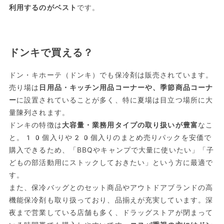
利用するのがベスト
です。
ドンキで買える？
ドン・キホーテ（ドンキ）でも保冷剤は販売されています。
売り場は
日用品・キッチン用品コーナーや、季節商品コーナ
ー
に設置されていることが多く、特に夏場は目立つ場所に大
量陳列されます。
ドンキの特徴は
大容量・業務用タイプの取り扱いが豊富
なこ
と。10個入りや20個入りのまとめ売りパックを安価で
購入できるため、「BBQやキャンプで大量に使いたい」「子
どもの部活動用にストックしておきたい」という方に最適で
す。
また、保冷バッグとのセット商品やアウトドアブランドの高
機能保冷剤も取り扱っており、品揃えが充実しています。深
夜まで営業している店舗も多く、ドラッグストアが閉まって