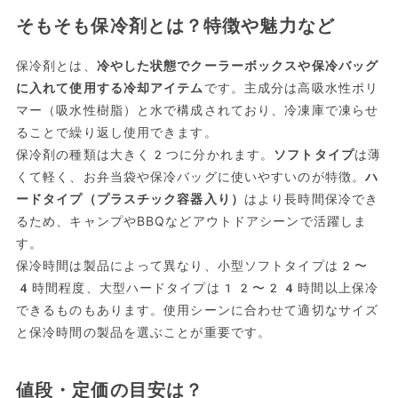
そもそも保冷剤とは？特徴や魅力など
保冷剤とは、
冷やした状態でクーラーボックスや保冷バッグ
に入れて使用する冷却アイテム
です。主成分は高吸水性ポリ
マー（吸水性樹脂）と水で構成されており、冷凍庫で凍らせ
ることで繰り返し使用できます。
保冷剤の種類は大きく2つに分かれます。
ソフトタイプ
は薄
くて軽く、お弁当袋や保冷バッグに使いやすいのが特徴。
ハ
ードタイプ（プラスチック容器入り）
はより長時間保冷でき
るため、キャンプやBBQなどアウトドアシーンで活躍しま
す。
保冷時間は製品によって異なり、小型ソフトタイプは2〜
4時間程度、大型ハードタイプは12〜24時間以上保冷
できるものもあります。使用シーンに合わせて適切なサイズ
と保冷時間の製品を選ぶことが重要です。
値段・定価の目安は？