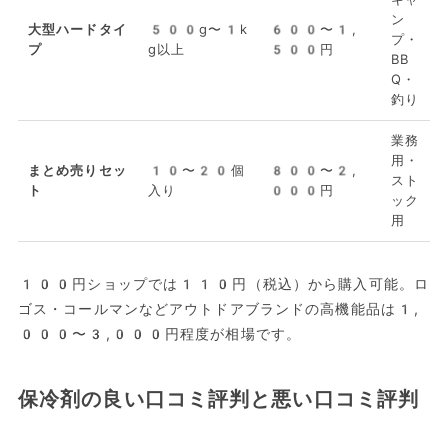
ン
大型ハードタイ
500g〜1k
600〜1,
プ・
プ
g以上
500円
BB
Q・
釣り
業務
用・
まとめ売りセッ
10〜20個
800〜2,
スト
ト
入り
000円
ック
用
100円ショップでは110円（税込）から購入可能。ロ
ゴス・コールマンなどアウトドアブランドの高機能品は1,
000〜3,000円程度が相場です。
保冷剤の良い口コミ評判と悪い口コミ評判