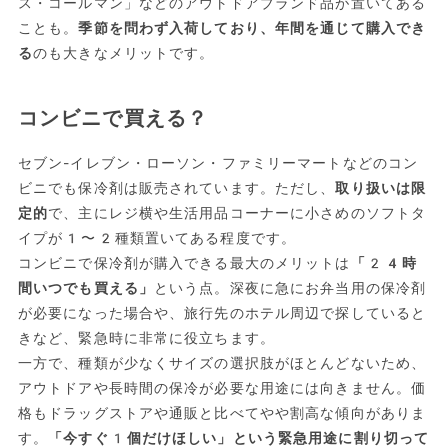
ス・コールマン」などのアウトドアブランド品が置いてある
ことも。
季節を問わず入荷しており、年間を通じて購入でき
る
のも大きなメリットです。
コンビニで買える？
セブン-イレブン・ローソン・ファミリーマートなどのコン
ビニでも保冷剤は販売されています。ただし、
取り扱いは限
定的
で、主にレジ横や生活用品コーナーに小さめのソフトタ
イプが1〜2種類置いてある程度です。
コンビニで保冷剤が購入できる最大のメリットは
「24時
間いつでも買える」
という点。深夜に急にお弁当用の保冷剤
が必要になった場合や、旅行先のホテル周辺で探していると
きなど、緊急時に非常に役立ちます。
一方で、種類が少なくサイズの選択肢がほとんどないため、
アウトドアや長時間の保冷が必要な用途には向きません。価
格もドラッグストアや通販と比べてやや割高な傾向がありま
す。
「今すぐ1個だけほしい」という緊急用途に割り切って