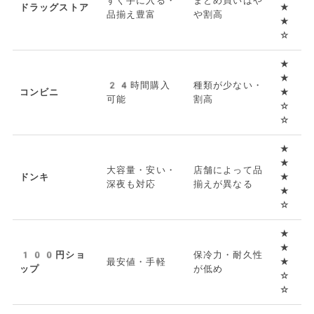
すぐ手に入る・
まとめ買いはや
ドラッグストア
★
品揃え豊富
や割高
★
☆
★
★
24時間購入
種類が少ない・
コンビニ
★
可能
割高
☆
☆
★
★
大容量・安い・
店舗によって品
ドンキ
★
深夜も対応
揃えが異なる
★
☆
★
★
100円ショ
保冷力・耐久性
最安値・手軽
★
ップ
が低め
☆
☆