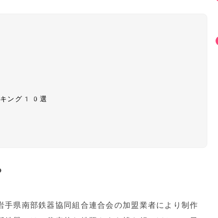
？
ンキング10選
？
岩手県南部鉄器協同組合連合会の加盟業者により制作