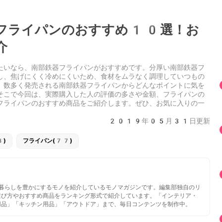
フライパンのおすすめ10選！お
介
たいなら、南部鉄器フライパンがおすすめです。分厚い南部鉄器フ
し、焦げにくく冷めにくいため、食材をムラなく調理していつもの
、数多く発売される南部鉄器フライパンからどんなポイントに気を
そこで今回は、実際購入した人の評価の多さや金額、フライパンの
フライパンのおすすめ商品をご紹介します。ぜひ、お気に入りの一
。
2019年05月31日更新
8)
フライパン(77)
いと暮らしを豊かにするモノを紹介しているモノマガジンです。編集部独自のリ
選び方やおすすめ商品をランキング形式で紹介しています。「インテリア・
用品」「キッチン用品」「アウトドア」まで、毎日コンテンツを制作中。