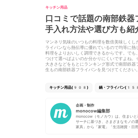
キッチン用品
口コミで話題の南部鉄器
手入れ方法や選び方も紹
マンネリ気味のいつもの料理を数倍美味しくし
ライパンなら熱伝導に優れているので均等に熱
料理をよりおいしく調理できるからです。でも
つけて選べばよいのか分かりにくいですよね。
大きさなどをもとにランキング形式で南部鉄器
生もの南部鉄器フライパンを見つけてください
キッチン用品(908)
鍋・フライパン(15
企画・制作
monocow編集部
monocow（モノカウ）は、住ま
サーチに基づき、さまざまなモノの
家具」から「家電」「生活雑貨・日