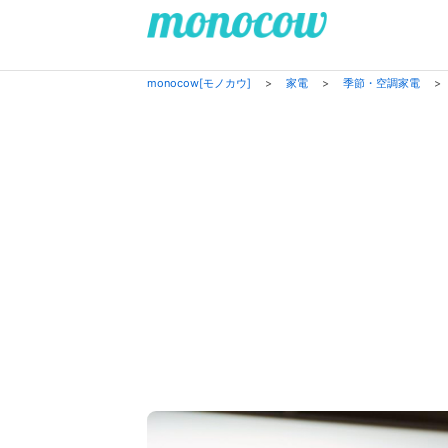
monocow[モノカウ]
>
家電
>
季節・空調家電