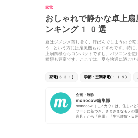
家電
おしゃれで静かな卓上扇
ンキング10選
夏はジメジメ蒸し暑く、汗ばんでしまうので涼
う…という方には扇風機もおすすめです。特に
上扇風機ならコンパクトですし、パソコンを使
種類も豊富です。ここでは、夏を快適に過ごせ
家電(631)
季節・空調家電(119)
企画・制作
monocow編集部
monocow（モノカウ）は、住ま
サーチに基づき、さまざまなモノの
家具」から「家電」「生活雑貨・日