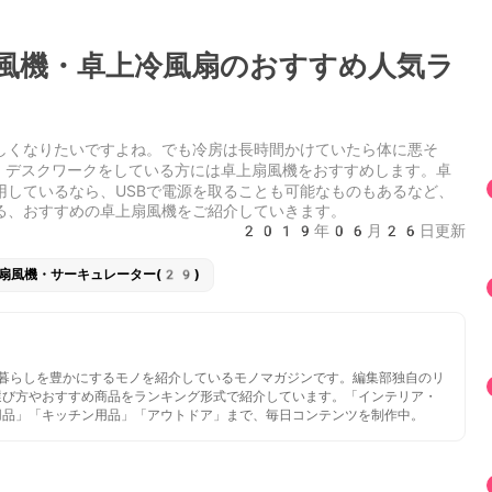
風機・卓上冷風扇のおすすめ人気ラ
しくなりたいですよね。でも冷房は長時間かけていたら体に悪そ
、デスクワークをしている方には卓上扇風機をおすすめします。卓
用しているなら、USBで電源を取ることも可能なものもあるなど、
る、おすすめの卓上扇風機をご紹介していきます。
2019年06月26日更新
扇風機・サーキュレーター(29)
いと暮らしを豊かにするモノを紹介しているモノマガジンです。編集部独自のリ
選び方やおすすめ商品をランキング形式で紹介しています。「インテリア・
用品」「キッチン用品」「アウトドア」まで、毎日コンテンツを制作中。