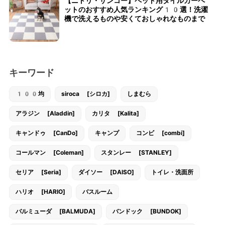
【ニトリ・サンコー】ペット用タイルカーペ
ットのおすすめ人気ランキング10選！洗濯
機で洗えるものや安くておしゃれなものまで
キーワード
100均
siroca [シロカ]
しまむら
アラジン [Aladdin]
カリタ [Kalita]
キャンドゥ [CanDo]
キャンプ
コンビ [combi]
コールマン [Coleman]
スタンレー [STANLEY]
セリア [Seria]
ダイソー [DAISO]
トイレ・洗面所
ハリオ [HARIO]
バスルーム
バルミューダ [BALMUDA]
バンドック [BUNDOK]