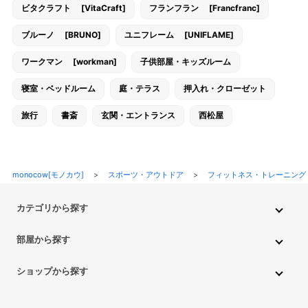
ビタクラフト [VitaCraft]
フランフラン [Francfranc]
ブルーノ [BRUNO]
ユニフレーム [UNIFLAME]
ワークマン [workman]
子供部屋・キッズルーム
寝室・ベッドルーム
庭・テラス
押入れ・クローゼット
旅行
書斎
玄関・エントランス
西松屋
monocow[モノカウ]
>
スポーツ・アウトドア
>
フィットネス・トレーニング
カテゴリから探す
インテリア・家具
家電
キッチン用品
生活雑貨・用品
部屋から探す
PC・スマホ・通信
DIY・ガーデニング
ファッション
キッチン・ダイニングルーム
リビングルーム
キッチン用品
ショップから探す
ペット用品
ベビー・キッズ
車・バイク
趣味・ホビー
子供部屋・キッズルーム
寝室・ベッドルーム
書斎
ニトリ
無印良品
IKEA
フランフラン
CAINZ
DAISO
食品
不用品回収・買取