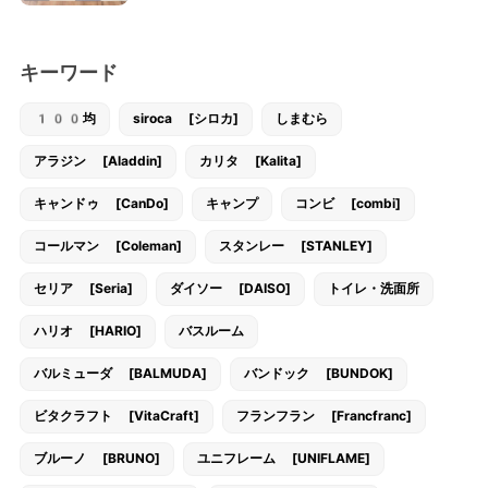
キーワード
100均
siroca [シロカ]
しまむら
アラジン [Aladdin]
カリタ [Kalita]
キャンドゥ [CanDo]
キャンプ
コンビ [combi]
コールマン [Coleman]
スタンレー [STANLEY]
セリア [Seria]
ダイソー [DAISO]
トイレ・洗面所
ハリオ [HARIO]
バスルーム
バルミューダ [BALMUDA]
バンドック [BUNDOK]
ビタクラフト [VitaCraft]
フランフラン [Francfranc]
ブルーノ [BRUNO]
ユニフレーム [UNIFLAME]