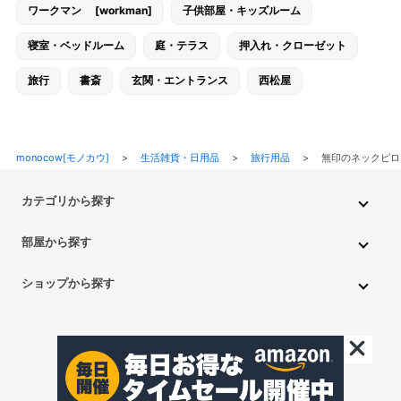
ワークマン [workman]
子供部屋・キッズルーム
寝室・ベッドルーム
庭・テラス
押入れ・クローゼット
旅行
書斎
玄関・エントランス
西松屋
monocow[モノカウ]
>
生活雑貨・日用品
>
旅行用品
>
無印のネックピロ
カテゴリから探す
インテリア・家具
家電
キッチン用品
生活雑貨・用品
部屋から探す
PC・スマホ・通信
DIY・ガーデニング
ファッション
キッチン・ダイニングルーム
リビングルーム
キッチン用品
ショップから探す
ペット用品
ベビー・キッズ
車・バイク
趣味・ホビー
子供部屋・キッズルーム
寝室・ベッドルーム
書斎
ニトリ
無印良品
IKEA
フランフラン
CAINZ
DAISO
食品
不用品回収・買取
トイレ・洗面所
バスルーム
押入れ・クローゼット
セリア
玄関・エントランス
庭・テラス/a>
一人暮らし
アイリスオーヤマ
しまむら
西松屋
CanDo
©monocow All Rights Reserved.