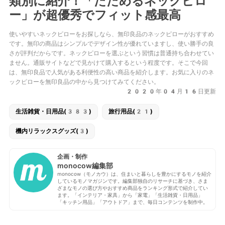
類別に紹介！「たためるネックピロ
ー」が超優秀でフィット感最高
使いやすいネックピローをお探しなら、無印良品のネックピローがおすすめ
です。無印の商品はシンプルでデザイン性が優れていますし、使い勝手の良
さが評判だからです。ネックピローを選ぶという習慣は普通持ち合わせてい
ません。通販サイトなどで見かけて購入するという程度です。そこで今回
は、無印良品で人気がある利便性の高い商品を紹介します。お気に入りのネ
ックピローを無印良品の中から見つけてみてください。
2020年04月16日更新
生活雑貨・日用品(383)
旅行用品(21)
機内リラックスグッズ(3)
企画・制作
monocow編集部
monocow（モノカウ）は、住まいと暮らしを豊かにするモノを紹介
しているモノマガジンです。編集部独自のリサーチに基づき、さま
ざまなモノの選び方やおすすめ商品をランキング形式で紹介してい
ます。「インテリア・家具」から「家電」「生活雑貨・日用品」
「キッチン用品」「アウトドア」まで、毎日コンテンツを制作中。