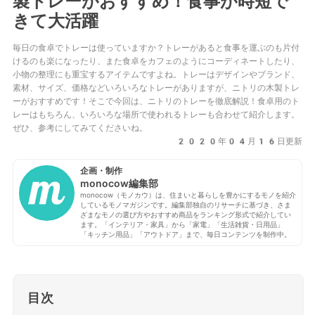
製トレーがおすすめ！食事が時短で
きて大活躍
毎日の食卓でトレーは使っていますか？トレーがあると食事を運ぶのも片付
けるのも楽になったり、また食卓をカフェのようにコーディネートしたり、
小物の整理にも重宝するアイテムですよね。トレーはデザインやブランド、
素材、サイズ、価格などいろいろなトレーがありますが、ニトリの木製トレ
ーがおすすめです！そこで今回は、ニトリのトレーを徹底解説！食卓用のト
レーはもちろん、いろいろな場所で使われるトレーも合わせて紹介します。
ぜひ、参考にしてみてくださいね。
2020年04月16日更新
企画・制作
monocow編集部
monocow（モノカウ）は、住まいと暮らしを豊かにするモノを紹介
しているモノマガジンです。編集部独自のリサーチに基づき、さま
ざまなモノの選び方やおすすめ商品をランキング形式で紹介してい
ます。「インテリア・家具」から「家電」「生活雑貨・日用品」
「キッチン用品」「アウトドア」まで、毎日コンテンツを制作中。
目次