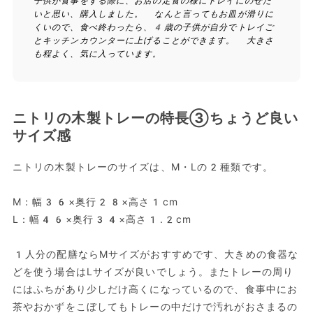
子供が食事をする際に、お店の定食の様にトレイにのせた
いと思い、購入しました。 なんと言ってもお皿が滑りに
くいので、食べ終わったら、4歳の子供が自分でトレイご
とキッチンカウンターに上げることができます。 大きさ
も程よく、気に入っています。
ニトリの木製トレーの特長③ちょうど良い
サイズ感
ニトリの木製トレーのサイズは、M・Lの2種類です。
M：幅36×奥行28×高さ1cm
L：幅46×奥行34×高さ1.2cm
1人分の配膳ならMサイズがおすすめです、大きめの食器な
どを使う場合はLサイズが良いでしょう。またトレーの周り
にはふちがあり少しだけ高くになっているので、食事中にお
茶やおかずをこぼしてもトレーの中だけで汚れがおさまるの