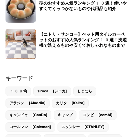
型のおすすめ人気ランキング10選！使いや
すくてくっつかないものや代用品も紹介
【ニトリ・サンコー】ペット用タイルカーペ
ットのおすすめ人気ランキング10選！洗濯
機で洗えるものや安くておしゃれなものまで
キーワード
100均
siroca [シロカ]
しまむら
アラジン [Aladdin]
カリタ [Kalita]
キャンドゥ [CanDo]
キャンプ
コンビ [combi]
コールマン [Coleman]
スタンレー [STANLEY]