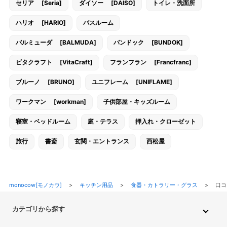
セリア [Seria]
ダイソー [DAISO]
トイレ・洗面所
ハリオ [HARIO]
バスルーム
バルミューダ [BALMUDA]
バンドック [BUNDOK]
ビタクラフト [VitaCraft]
フランフラン [Francfranc]
ブルーノ [BRUNO]
ユニフレーム [UNIFLAME]
ワークマン [workman]
子供部屋・キッズルーム
寝室・ベッドルーム
庭・テラス
押入れ・クローゼット
旅行
書斎
玄関・エントランス
西松屋
monocow[モノカウ]
>
キッチン用品
>
食器・カトラリー・グラス
>
口コ
カテゴリから探す
インテリア・家具
家電
キッチン用品
生活雑貨・用品