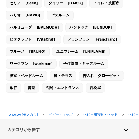
セリア [Seria]
ダイソー [DAISO]
トイレ・洗面所
ハリオ [HARIO]
バスルーム
バルミューダ [BALMUDA]
バンドック [BUNDOK]
ビタクラフト [VitaCraft]
フランフラン [Francfranc]
ブルーノ [BRUNO]
ユニフレーム [UNIFLAME]
ワークマン [workman]
子供部屋・キッズルーム
寝室・ベッドルーム
庭・テラス
押入れ・クローゼット
旅行
書斎
玄関・エントランス
西松屋
monocow[モノカウ]
>
ベビー・キッズ
>
ベビー用寝具・ベッド
>
ベビー
カテゴリから探す