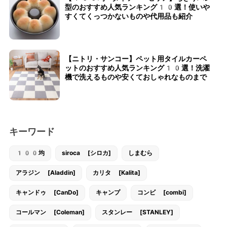
型のおすすめ人気ランキング10選！使いや
すくてくっつかないものや代用品も紹介
【ニトリ・サンコー】ペット用タイルカーペ
ットのおすすめ人気ランキング10選！洗濯
機で洗えるものや安くておしゃれなものまで
キーワード
100均
siroca [シロカ]
しまむら
アラジン [Aladdin]
カリタ [Kalita]
キャンドゥ [CanDo]
キャンプ
コンビ [combi]
コールマン [Coleman]
スタンレー [STANLEY]