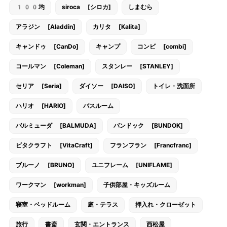
100均
siroca [シロカ]
しまむら
アラジン [Aladdin]
カリタ [Kalita]
キャンドゥ [CanDo]
キャンプ
コンビ [combi]
コールマン [Coleman]
スタンレー [STANLEY]
セリア [Seria]
ダイソー [DAISO]
トイレ・洗面所
ハリオ [HARIO]
バスルーム
バルミューダ [BALMUDA]
バンドック [BUNDOK]
ビタクラフト [VitaCraft]
フランフラン [Francfranc]
ブルーノ [BRUNO]
ユニフレーム [UNIFLAME]
ワークマン [workman]
子供部屋・キッズルーム
寝室・ベッドルーム
庭・テラス
押入れ・クローゼット
旅行
書斎
玄関・エントランス
西松屋