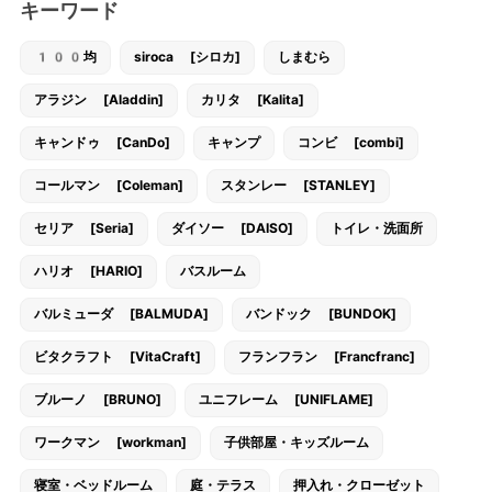
キーワード
100均
siroca [シロカ]
しまむら
アラジン [Aladdin]
カリタ [Kalita]
キャンドゥ [CanDo]
キャンプ
コンビ [combi]
コールマン [Coleman]
スタンレー [STANLEY]
セリア [Seria]
ダイソー [DAISO]
トイレ・洗面所
ハリオ [HARIO]
バスルーム
バルミューダ [BALMUDA]
バンドック [BUNDOK]
ビタクラフト [VitaCraft]
フランフラン [Francfranc]
ブルーノ [BRUNO]
ユニフレーム [UNIFLAME]
ワークマン [workman]
子供部屋・キッズルーム
寝室・ベッドルーム
庭・テラス
押入れ・クローゼット