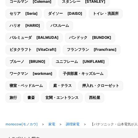
コールマン [Coleman]
スタンレー [STANLEY]
セリア [Seria]
ダイソー [DAISO]
トイレ・洗面所
ハリオ [HARIO]
バスルーム
バルミューダ [BALMUDA]
バンドック [BUNDOK]
ビタクラフト [VitaCraft]
フランフラン [Francfranc]
ブルーノ [BRUNO]
ユニフレーム [UNIFLAME]
ワークマン [workman]
子供部屋・キッズルーム
寝室・ベッドルーム
庭・テラス
押入れ・クローゼット
旅行
書斎
玄関・エントランス
西松屋
monocow[モノカウ]
>
家電
>
調理家電
>
【パナソニック・山本電気が人