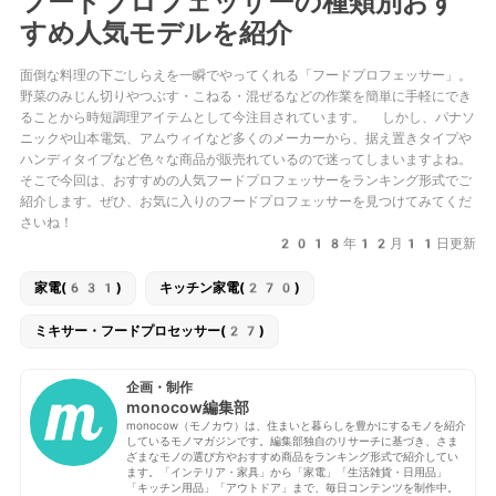
フードプロフェッサーの種類別おす
すめ人気モデルを紹介
面倒な料理の下ごしらえを一瞬でやってくれる「フードプロフェッサー」。
野菜のみじん切りやつぶす・こねる・混ぜるなどの作業を簡単に手軽にでき
ることから時短調理アイテムとして今注目されています。 しかし、パナソ
ニックや山本電気、アムウィイなど多くのメーカーから、据え置きタイプや
ハンディタイプなど色々な商品が販売れているので迷ってしまいますよね。
そこで今回は、おすすめの人気フードプロフェッサーをランキング形式でご
紹介します。ぜひ、お気に入りのフードプロフェッサーを見つけてみてくだ
さいね！
2018年12月11日更新
家電(631)
キッチン家電(270)
ミキサー・フードプロセッサー(27)
企画・制作
monocow編集部
monocow（モノカウ）は、住まいと暮らしを豊かにするモノを紹介
しているモノマガジンです。編集部独自のリサーチに基づき、さま
ざまなモノの選び方やおすすめ商品をランキング形式で紹介してい
ます。「インテリア・家具」から「家電」「生活雑貨・日用品」
「キッチン用品」「アウトドア」まで、毎日コンテンツを制作中。