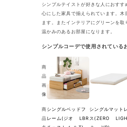
シンプルテイストが好きな人におすす
心にした家具で揃えられています。木
ます。またインテリアにグリーンを取
温かみのあるお部屋になります。
シンプルコーデで使用されている
商
品
画
像
商
シングルベッドフ
シングルマット
品
レーム(ジオ LBR
ス(ZERO LIG