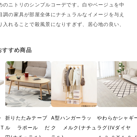
めのニトリのシンプルコーデです。白やベージュを中
目調の家具が部屋全体にナチュラルなイメージを与え
り入れることで殺風景になりすぎず、居心地の良い、
おすすめ商品
レ
折りたたみテーブ
A型ハンガーラッ
やわらかシャギ
HT
ル ラポール だ
ク メルク(ナチュ
ラグ(IVダイヤ