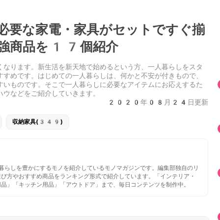
必要な家電・家具がセットですぐ揃
強商品を17個紹介
くなります。新生活を新天地で始めるという方、一人暮らしをスタ
すすめです。はじめての一人暮らしは、何かと不安が付きもので、
すいものです。そこで一人暮らしに必要なアイテムにお応えするた
ハウなどをご紹介していきます。
2020年08月24日更新
収納家具(349)
いと暮らしを豊かにするモノを紹介しているモノマガジンです。編集部独自のリ
選び方やおすすめ商品をランキング形式で紹介しています。「インテリア・
用品」「キッチン用品」「アウトドア」まで、毎日コンテンツを制作中。