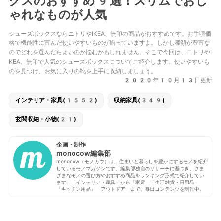
クスのおすすめ9選！スリムでおし
ゃれなものが人気
シューズボックスならニトリやIKEA、無印の商品がおすすめです。お手頃価
格で機能性に富んだ使いやすいものが揃っていますよ。しかし種類が豊富な
のでどれを選んだらよいのか悩むかもしれません。そこで今回は、ニトリやI
KEA、無印で人気のシューズボックスについてご紹介します。使いやすいも
のを見つけ、お気に入りの靴を上手に収納しましょう。
2020年10月13日更新
インテリア・家具(1552)
収納家具(349)
玄関収納・小物(21)
企画・制作
monocow編集部
monocow（モノカウ）は、住まいと暮らしを豊かにするモノを紹介
しているモノマガジンです。編集部独自のリサーチに基づき、さま
ざまなモノの選び方やおすすめ商品をランキング形式で紹介してい
ます。「インテリア・家具」から「家電」「生活雑貨・日用品」
「キッチン用品」「アウトドア」まで、毎日コンテンツを制作中。