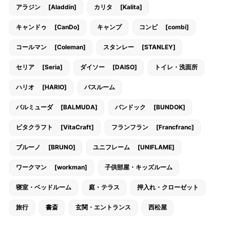
アラジン [Aladdin]
カリタ [Kalita]
キャンドゥ [CanDo]
キャンプ
コンビ [combi]
コールマン [Coleman]
スタンレー [STANLEY]
セリア [Seria]
ダイソー [DAISO]
トイレ・洗面所
ハリオ [HARIO]
バスルーム
バルミューダ [BALMUDA]
バンドック [BUNDOK]
ビタクラフト [VitaCraft]
フランフラン [Francfranc]
ブルーノ [BRUNO]
ユニフレーム [UNIFLAME]
ワークマン [workman]
子供部屋・キッズルーム
寝室・ベッドルーム
庭・テラス
押入れ・クローゼット
旅行
書斎
玄関・エントランス
西松屋