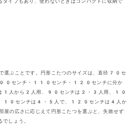
るタイプもあり、使わないときはコンパクトに収納で
で選ぶことです。円形こたつのサイズは、直径70セ
00センチ・110センチ・120センチに分か
は1人から2人用、90センチは2・3人用、10
110センチは4・5人で、120センチは4人か
部屋の広さに応じえて円形こたつを選ぶと、失敗せず
るでしょう。