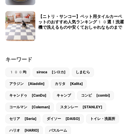
【ニトリ・サンコー】ペット用タイルカーペ
ットのおすすめ人気ランキング10選！洗濯
機で洗えるものや安くておしゃれなものまで
キーワード
100均
siroca [シロカ]
しまむら
アラジン [Aladdin]
カリタ [Kalita]
キャンドゥ [CanDo]
キャンプ
コンビ [combi]
コールマン [Coleman]
スタンレー [STANLEY]
セリア [Seria]
ダイソー [DAISO]
トイレ・洗面所
ハリオ [HARIO]
バスルーム