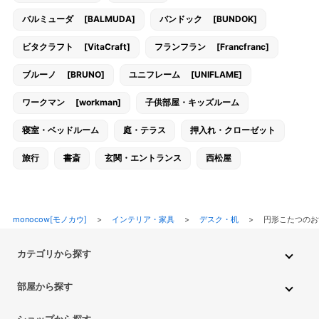
バルミューダ [BALMUDA]
バンドック [BUNDOK]
ビタクラフト [VitaCraft]
フランフラン [Francfranc]
ブルーノ [BRUNO]
ユニフレーム [UNIFLAME]
ワークマン [workman]
子供部屋・キッズルーム
寝室・ベッドルーム
庭・テラス
押入れ・クローゼット
旅行
書斎
玄関・エントランス
西松屋
monocow[モノカウ]
>
インテリア・家具
>
デスク・机
>
円形こたつのお
カテゴリから探す
インテリア・家具
家電
キッチン用品
生活雑貨・用品
部屋から探す
PC・スマホ・通信
DIY・ガーデニング
ファッション
キッチン・ダイニングルーム
リビングルーム
キッチン用品