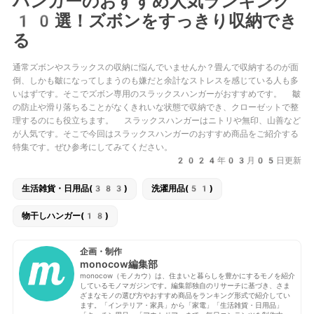
ハンガーのおすすめ人気ランキング
10選！ズボンをすっきり収納でき
る
通常ズボンやスラックスの収納に悩んでいませんか？畳んで収納するのが面
倒、しかも皺になってしまうのも嫌だと余計なストレスを感じている人も多
いはずです。そこでズボン専用のスラックスハンガーがおすすめです。 皺
の防止や滑り落ちることがなくきれいな状態で収納でき、クローゼットで整
理するのにも役立ちます。 スラックスハンガーはニトリや無印、山善など
が人気です。そこで今回はスラックスハンガーのおすすめ商品をご紹介する
特集です。ぜひ参考にしてみてください。
2024年03月05日更新
生活雑貨・日用品(383)
洗濯用品(51)
物干しハンガー(18)
企画・制作
monocow編集部
monocow（モノカウ）は、住まいと暮らしを豊かにするモノを紹介
しているモノマガジンです。編集部独自のリサーチに基づき、さま
ざまなモノの選び方やおすすめ商品をランキング形式で紹介してい
ます。「インテリア・家具」から「家電」「生活雑貨・日用品」