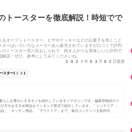
のトースターを徹底解説！時短でで
れるオーブントースター。ピザやクッキーなどのお菓子を焼くこと
スターはいろいろなメーカーあら販売されていますが口コミで評判
ンのトースター見た目おしゃれで、焼き上がりも美味しいと評判で
底解説！ぜひ、参考にしてみてくださいね。
2021年03月02日更新
ースター(26)
いと暮らしを豊かにするモノを紹介しているモノマガジンです。編集部独自のリ
選び方やおすすめ商品をランキング形式で紹介しています。「インテリア・
用品」「キッチン用品」「アウトドア」まで、毎日コンテンツを制作中。