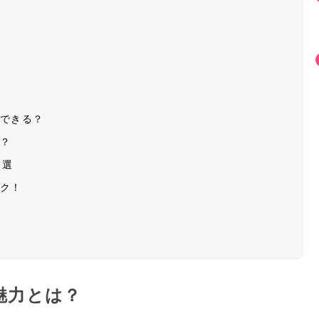
入できる？
は？
4選
ック！
を
魅力とは？