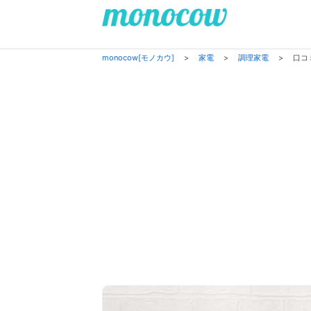
monocow[モノカウ]
>
家電
>
調理家電
>
口コ