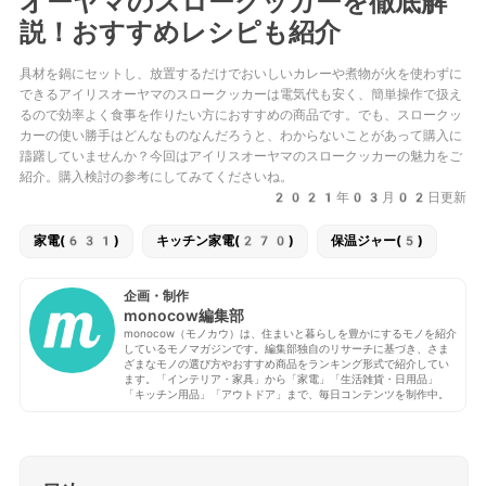
オーヤマのスロークッカーを徹底解
説！おすすめレシピも紹介
具材を鍋にセットし、放置するだけでおいしいカレーや煮物が火を使わずに
できるアイリスオーヤマのスロークッカーは電気代も安く、簡単操作で扱え
るので効率よく食事を作りたい方におすすめの商品です。でも、スロークッ
カーの使い勝手はどんなものなんだろうと、わからないことがあって購入に
躊躇していませんか？今回はアイリスオーヤマのスロークッカーの魅力をご
紹介。購入検討の参考にしてみてくださいね。
2021年03月02日更新
家電(631)
キッチン家電(270)
保温ジャー(5)
企画・制作
monocow編集部
monocow（モノカウ）は、住まいと暮らしを豊かにするモノを紹介
しているモノマガジンです。編集部独自のリサーチに基づき、さま
ざまなモノの選び方やおすすめ商品をランキング形式で紹介してい
ます。「インテリア・家具」から「家電」「生活雑貨・日用品」
「キッチン用品」「アウトドア」まで、毎日コンテンツを制作中。