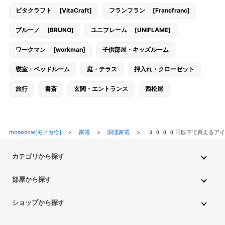
ビタクラフト [VitaCraft]
フランフラン [Francfranc]
ブルーノ [BRUNO]
ユニフレーム [UNIFLAME]
ワークマン [workman]
子供部屋・キッズルーム
寝室・ベッドルーム
庭・テラス
押入れ・クローゼット
旅行
書斎
玄関・エントランス
西松屋
monocow[モノカウ]
>
家電
>
調理家電
>
3000円以下で買えるアイ
カテゴリから探す
インテリア・家具
家電
キッチン用品
生活雑貨・用品
部屋から探す
PC・スマホ・通信
DIY・ガーデニング
ファッション
キッチン・ダイニングルーム
リビングルーム
キッチン用品
ショップから探す
ペット用品
ベビー・キッズ
車・バイク
趣味・ホビー
子供部屋・キッズルーム
寝室・ベッドルーム
書斎
ニトリ
無印良品
IKEA
フランフラン
CAINZ
DAISO
食品
不用品回収・買取