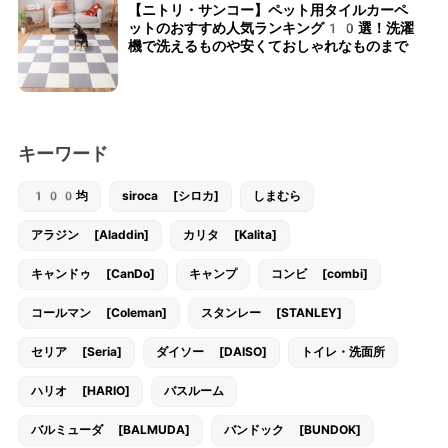
【ニトリ・サンコー】ペット用タイルカーペ
ットのおすすめ人気ランキング10選！洗濯
機で洗えるものや安くておしゃれなものまで
キーワード
100均
siroca [シロカ]
しまむら
アラジン [Aladdin]
カリタ [Kalita]
キャンドゥ [CanDo]
キャンプ
コンビ [combi]
コールマン [Coleman]
スタンレー [STANLEY]
セリア [Seria]
ダイソー [DAISO]
トイレ・洗面所
ハリオ [HARIO]
バスルーム
バルミューダ [BALMUDA]
バンドック [BUNDOK]