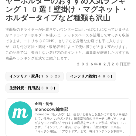
ヤーホルダーのおすすめ人気ランキ
ング10選！壁掛け・マグネット・
ホルダータイプなど種類も沢山
洗面所のドライヤーが床置きやカウンターに出しっぱなしになっていません
か？ドライヤーホルダーを使えば、デッドスペースを活用してすっきり収納
できます。ニトリや3COINS、セリアなど身近なお店でも手に入ります
が、取り付け方法・素材・収納容量によって使い勝手が大きく変わります。
この記事では、失敗しない選び方のポイントと、編集部が厳選したおすすめ
商品をランキング形式でご紹介します。
2026年02月20日更新
インテリア・家具(1552)
インテリア雑貨(406)
生活雑貨・日用品(383)
企画・制作
monocow編集部
monocow（モノカウ）は、住まいと暮らしを豊かにするモノを紹介
しているモノマガジンです。編集部独自のリサーチに基づき、さま
ざまなモノの選び方やおすすめ商品をランキング形式で紹介してい
ます。「インテリア・家具」から「家電」「生活雑貨・日用品」
「キッチン用品」「アウトドア」まで、毎日コンテンツを制作中。