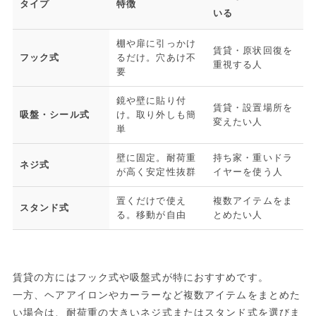
タイプ
特徴
いる
棚や扉に引っかけ
賃貸・原状回復を
フック式
るだけ。穴あけ不
重視する人
要
鏡や壁に貼り付
賃貸・設置場所を
吸盤・シール式
け。取り外しも簡
変えたい人
単
壁に固定。耐荷重
持ち家・重いドラ
ネジ式
が高く安定性抜群
イヤーを使う人
置くだけで使え
複数アイテムをま
スタンド式
る。移動が自由
とめたい人
賃貸の方にはフック式や吸盤式が特におすすめです。
一方、ヘアアイロンやカーラーなど複数アイテムをまとめた
い場合は、耐荷重の大きいネジ式またはスタンド式を選びま