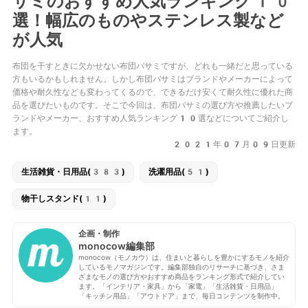
サミのおすすめ人気ランキング10
選！幅広のものやステンレス製など
が人気
布団を干すときに欠かせない布団バサミですが、どれも一緒だと思っている
方もいるかもしれません。しかし布団バサミはブランドやメーカーによって
価格や耐久性なども変わってくるので、できるだけ安くて耐久性に優れた商
品を選びたいものです。そこで今回は、布団バサミの選び方や推薦したいブ
ランドやメーカー、おすすめ人気ランキング10選などについてご紹介し
ます。
2021年07月09日更新
生活雑貨・日用品(383)
洗濯用品(51)
物干しスタンド(11)
企画・制作
monocow編集部
monocow（モノカウ）は、住まいと暮らしを豊かにするモノを紹介
しているモノマガジンです。編集部独自のリサーチに基づき、さま
ざまなモノの選び方やおすすめ商品をランキング形式で紹介してい
ます。「インテリア・家具」から「家電」「生活雑貨・日用品」
「キッチン用品」「アウトドア」まで、毎日コンテンツを制作中。