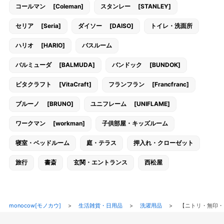
コールマン [Coleman]
スタンレー [STANLEY]
セリア [Seria]
ダイソー [DAISO]
トイレ・洗面所
ハリオ [HARIO]
バスルーム
バルミューダ [BALMUDA]
バンドック [BUNDOK]
ビタクラフト [VitaCraft]
フランフラン [Francfranc]
ブルーノ [BRUNO]
ユニフレーム [UNIFLAME]
ワークマン [workman]
子供部屋・キッズルーム
寝室・ベッドルーム
庭・テラス
押入れ・クローゼット
旅行
書斎
玄関・エントランス
西松屋
monocow[モノカウ]
>
生活雑貨・日用品
>
洗濯用品
>
【ニトリ・無印・