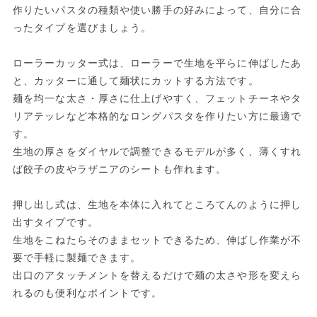
作りたいパスタの種類や使い勝手の好みによって、自分に合
ったタイプを選びましょう。
ローラーカッター式は、ローラーで生地を平らに伸ばしたあ
と、カッターに通して麺状にカットする方法です。
麺を均一な太さ・厚さに仕上げやすく、フェットチーネやタ
リアテッレなど本格的なロングパスタを作りたい方に最適で
す。
生地の厚さをダイヤルで調整できるモデルが多く、薄くすれ
ば餃子の皮やラザニアのシートも作れます。
押し出し式は、生地を本体に入れてところてんのように押し
出すタイプです。
生地をこねたらそのままセットできるため、伸ばし作業が不
要で手軽に製麺できます。
出口のアタッチメントを替えるだけで麺の太さや形を変えら
れるのも便利なポイントです。