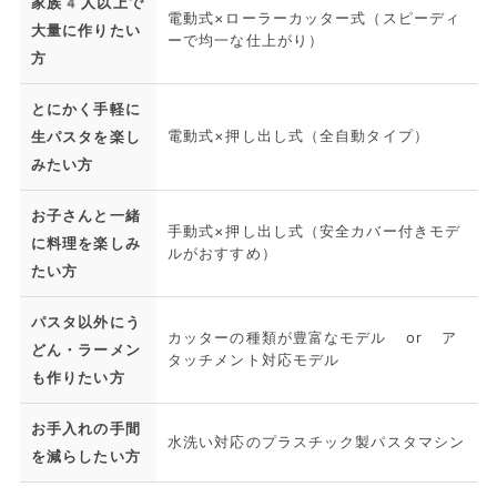
家族4人以上で
電動式×ローラーカッター式（スピーディ
大量に作りたい
ーで均一な仕上がり）
方
とにかく手軽に
電動式×押し出し式（全自動タイプ）
生パスタを楽し
みたい方
お子さんと一緒
手動式×押し出し式（安全カバー付きモデ
に料理を楽しみ
ルがおすすめ）
たい方
パスタ以外にう
カッターの種類が豊富なモデル or ア
どん・ラーメン
タッチメント対応モデル
も作りたい方
お手入れの手間
水洗い対応のプラスチック製パスタマシン
を減らしたい方