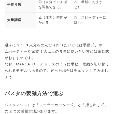
◎（自分で力加減
△（機械におまか
手作り感
を調整できる）
せ）
△（体力と時間が
◎（スピーディーに
大量調理
かかる）
対応）
週末に2〜3人分をのんびり作りたい方には手動式、ホー
ムパーティーや家族4人以上の食事に使いたい方には電動式
がおすすめです。
なお、MARCATO アトラスのように手動・電動を切り替え
られるモデルもあるので、迷った場合はチェックしてみまし
ょう。
パスタの製麺方法で選ぶ
パスタマシンには「ローラーカッター式」と「押し出し式」
の2つの製麺方法があります。