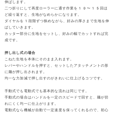
伸ばします。
二つ折りにして再度ローラーに通す作業を10〜15回ほ
ど繰り返すと、生地がなめらかになります。
ダイヤルを1段階ずつ狭めながら、好みの厚さまで生地を伸
ばしていきます。
カッター部分に生地をセットし、好みの幅でカットすれば完
成です。
押し出し式の場合
こねた生地を本体にそのまま入れます。
レバーやハンドルを押すと、セットしたアタッチメントの形
に麺が押し出されます。
均一な力加減で押し出すのがきれいに仕上げるコツです。
手動式でも電動式でも基本的な流れは同じです。
手動式の場合はハンドルを一定のスピードで回すと、麺が切
れにくく均一に仕上がります。
電動式なら機械が自動で一定速度を保ってくれるので、初心