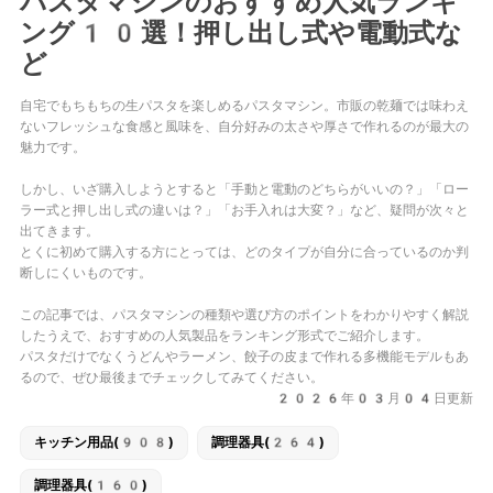
パスタマシンのおすすめ人気ランキ
ング10選！押し出し式や電動式な
ど
自宅でもちもちの生パスタを楽しめるパスタマシン。市販の乾麺では味わえ
ないフレッシュな食感と風味を、自分好みの太さや厚さで作れるのが最大の
魅力です。
しかし、いざ購入しようとすると「手動と電動のどちらがいいの？」「ロー
ラー式と押し出し式の違いは？」「お手入れは大変？」など、疑問が次々と
出てきます。
とくに初めて購入する方にとっては、どのタイプが自分に合っているのか判
断しにくいものです。
この記事では、パスタマシンの種類や選び方のポイントをわかりやすく解説
したうえで、おすすめの人気製品をランキング形式でご紹介します。
パスタだけでなくうどんやラーメン、餃子の皮まで作れる多機能モデルもあ
るので、ぜひ最後までチェックしてみてください。
2026年03月04日更新
キッチン用品(908)
調理器具(264)
調理器具(160)