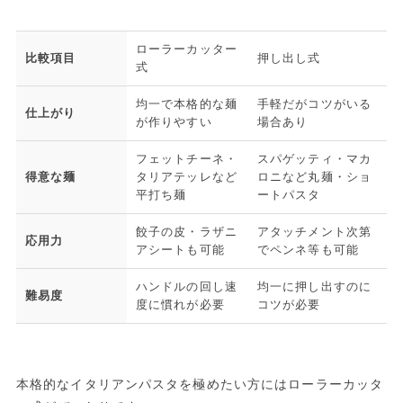
ローラーカッター
比較項目
押し出し式
式
均一で本格的な麺
手軽だがコツがいる
仕上がり
が作りやすい
場合あり
フェットチーネ・
スパゲッティ・マカ
得意な麺
タリアテッレなど
ロニなど丸麺・ショ
平打ち麺
ートパスタ
餃子の皮・ラザニ
アタッチメント次第
応用力
アシートも可能
でペンネ等も可能
ハンドルの回し速
均一に押し出すのに
難易度
度に慣れが必要
コツが必要
本格的なイタリアンパスタを極めたい方にはローラーカッタ