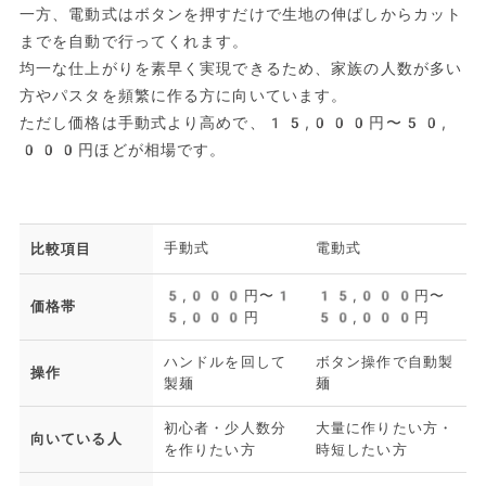
一方、電動式はボタンを押すだけで生地の伸ばしからカット
までを自動で行ってくれます。
均一な仕上がりを素早く実現できるため、家族の人数が多い
方やパスタを頻繁に作る方に向いています。
ただし価格は手動式より高めで、15,000円〜50,
000円ほどが相場です。
手動式
電動式
比較項目
5,000円〜1
15,000円〜
価格帯
5,000円
50,000円
ハンドルを回して
ボタン操作で自動製
操作
製麺
麺
初心者・少人数分
大量に作りたい方・
向いている人
を作りたい方
時短したい方