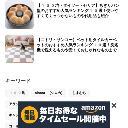
【100均・ダイソー・セリア】ちぎりパン
型のおすすめ人気ランキング10選！使いや
すくてくっつかないものや代用品も紹介
【ニトリ・サンコー】ペット用タイルカーペ
ットのおすすめ人気ランキング10選！洗濯
機で洗えるものや安くておしゃれなものまで
キーワード
100均
siroca [シロカ]
しまむら
アラジン [Aladdin]
カリタ [Kalita]
キャンドゥ [CanDo]
キャンプ
コンビ [combi]
コールマン [Coleman]
スタンレー [STANLEY]