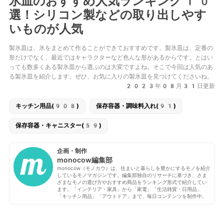
氷皿のおすすめ人気ランキング10
選！シリコン製などの取り出しやす
いものが人気
製氷皿は、氷をまとめて作ることができておすすめです。製氷皿は、定番の
形だけでなく、最近ではキャラクターなど色んな形があるからです。とはい
っても数多くある製氷皿から選ぶのは大変ですよね。そこで今回は人気のあ
る製氷皿を紹介します。ぜひ、お気に入りの製氷皿を見つけてくださいね。
2023年08月31日更新
キッチン用品(908)
保存容器・調味料入れ(91)
保存容器・キャニスター(59)
企画・制作
monocow編集部
monocow（モノカウ）は、住まいと暮らしを豊かにするモノを紹介
しているモノマガジンです。編集部独自のリサーチに基づき、さま
ざまなモノの選び方やおすすめ商品をランキング形式で紹介してい
ます。「インテリア・家具」から「家電」「生活雑貨・日用品」
「キッチン用品」「アウトドア」まで、毎日コンテンツを制作中。