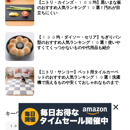
【ニトリ・カインズ・100均】黒いまな板
のおすすめ人気ランキング10選！汚れが目
立ちにくい
【100均・ダイソー・セリア】ちぎりパン
型のおすすめ人気ランキング10選！使いや
すくてくっつかないものや代用品も紹介
【ニトリ・サンコー】ペット用タイルカーペ
ットのおすすめ人気ランキング10選！洗濯
機で洗えるものや安くておしゃれなものまで
キーワード
100均
siroca [シロカ]
しまむら