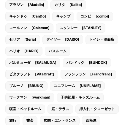
アラジン [Aladdin]
カリタ [Kalita]
キャンドゥ [CanDo]
キャンプ
コンビ [combi]
コールマン [Coleman]
スタンレー [STANLEY]
セリア [Seria]
ダイソー [DAISO]
トイレ・洗面所
ハリオ [HARIO]
バスルーム
バルミューダ [BALMUDA]
バンドック [BUNDOK]
ビタクラフト [VitaCraft]
フランフラン [Francfranc]
ブルーノ [BRUNO]
ユニフレーム [UNIFLAME]
ワークマン [workman]
子供部屋・キッズルーム
寝室・ベッドルーム
庭・テラス
押入れ・クローゼット
旅行
書斎
玄関・エントランス
西松屋