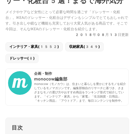
サー・化粧台5選！まるで海外気分
メイクやケアなど女性にとって必要な時間を過ごす「ドレッサー・化粧
台」。IKEAのドレッサー・化粧台はデザインもシンプルでとてもおしゃれで
す。引き出しや鏡など機能も充実しており大変人気がある商品です。そこで
今回は、そんなIKEAのドレッサー・化粧台を紹介します。
2018年08月13日更新
インテリア・家具(1552)
収納家具(349)
ドレッサー(8)
企画・制作
monocow編集部
monocow（モノカウ）は、住まいと暮らしを豊かにするモノを紹介
しているモノマガジンです。編集部独自のリサーチに基づき、さま
ざまなモノの選び方やおすすめ商品をランキング形式で紹介してい
ます。「インテリア・家具」から「家電」「生活雑貨・日用品」
「キッチン用品」「アウトドア」まで、毎日コンテンツを制作中。
目次