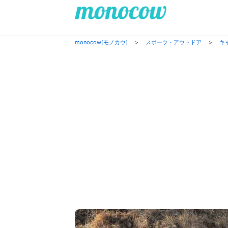
monocow[モノカウ]
>
スポーツ・アウトドア
>
キ