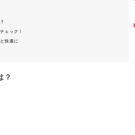
は？
もチェック！
っと快適に
は？