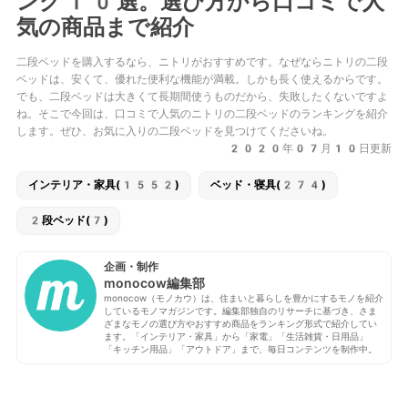
ング10選。選び方から口コミで人
気の商品まで紹介
二段ベッドを購入するなら、ニトリがおすすめです。なぜならニトリの二段
ベッドは、安くて、優れた便利な機能が満載。しかも長く使えるからです。
でも、二段ベッドは大きくて長期間使うものだから、失敗したくないですよ
ね。そこで今回は、口コミで人気のニトリの二段ベッドのランキングを紹介
します。ぜひ、お気に入りの二段ベッドを見つけてくださいね。
2020年07月10日更新
インテリア・家具(1552)
ベッド・寝具(274)
2段ベッド(7)
企画・制作
monocow編集部
monocow（モノカウ）は、住まいと暮らしを豊かにするモノを紹介
しているモノマガジンです。編集部独自のリサーチに基づき、さま
ざまなモノの選び方やおすすめ商品をランキング形式で紹介してい
ます。「インテリア・家具」から「家電」「生活雑貨・日用品」
「キッチン用品」「アウトドア」まで、毎日コンテンツを制作中。