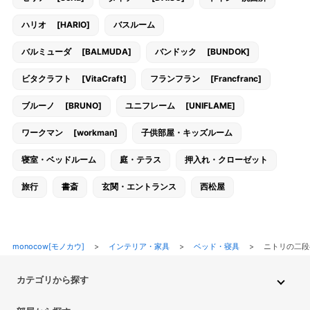
ハリオ [HARIO]
バスルーム
バルミューダ [BALMUDA]
バンドック [BUNDOK]
ビタクラフト [VitaCraft]
フランフラン [Francfranc]
ブルーノ [BRUNO]
ユニフレーム [UNIFLAME]
ワークマン [workman]
子供部屋・キッズルーム
寝室・ベッドルーム
庭・テラス
押入れ・クローゼット
旅行
書斎
玄関・エントランス
西松屋
monocow[モノカウ]
>
インテリア・家具
>
ベッド・寝具
>
ニトリの二段
カテゴリから探す
インテリア・家具
家電
キッチン用品
生活雑貨・用品