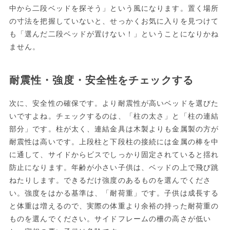
中から二段ベッドを探そう」という風になります。置く場所
の寸法を把握していないと、せっかくお気に入りを見つけて
も「選んだ二段ベッドが置けない！」ということになりかね
ません。
耐震性・強度・安全性をチェックする
次に、安全性の確保です。より耐震性が高いベッドを選びた
いですよね。チェックするのは、「柱の太さ」と「柱の連結
部分」です。柱が太く、連結金具は木製よりも金属製の方が
耐震性は高いです。上段柱と下段柱の接続には金属の棒を中
に通して、サイドからビスでしっかり固定されていると揺れ
防止になります。年齢が小さい子供は、ベッドの上で飛び跳
ねたりします。できるだけ強度のあるものを選んでくださ
い。強度をはかる基準は、「耐荷重」です。子供は成長する
と体重は増えるので、実際の体重より余裕の持った耐荷重の
ものを選んでください。サイドフレームの柵の高さが低い