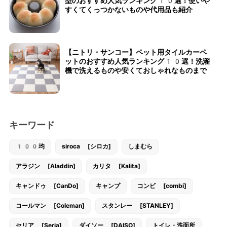
型のおすすめ人気ランキング10選！使いや
すくてくっつかないものや代用品も紹介
【ニトリ・サンコー】ペット用タイルカーペ
ットのおすすめ人気ランキング10選！洗濯
機で洗えるものや安くておしゃれなものまで
キーワード
100均
siroca [シロカ]
しまむら
アラジン [Aladdin]
カリタ [Kalita]
キャンドゥ [CanDo]
キャンプ
コンビ [combi]
コールマン [Coleman]
スタンレー [STANLEY]
セリア [Seria]
ダイソー [DAISO]
トイレ・洗面所