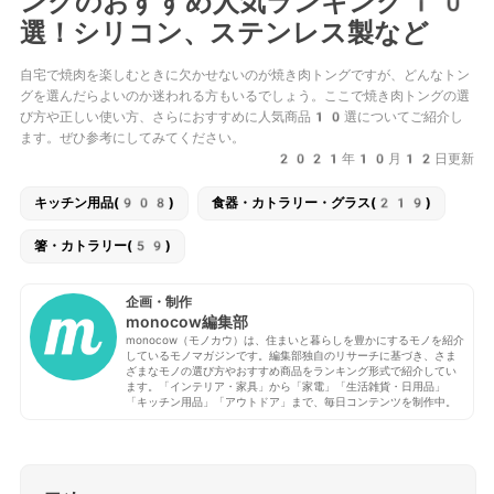
ングのおすすめ人気ランキング10
選！シリコン、ステンレス製など
自宅で焼肉を楽しむときに欠かせないのが焼き肉トングですが、どんなトン
グを選んだらよいのか迷われる方もいるでしょう。ここで焼き肉トングの選
び方や正しい使い方、さらにおすすめに人気商品10選についてご紹介し
ます。ぜひ参考にしてみてください。
2021年10月12日更新
キッチン用品(908)
食器・カトラリー・グラス(219)
箸・カトラリー(59)
企画・制作
monocow編集部
monocow（モノカウ）は、住まいと暮らしを豊かにするモノを紹介
しているモノマガジンです。編集部独自のリサーチに基づき、さま
ざまなモノの選び方やおすすめ商品をランキング形式で紹介してい
ます。「インテリア・家具」から「家電」「生活雑貨・日用品」
「キッチン用品」「アウトドア」まで、毎日コンテンツを制作中。