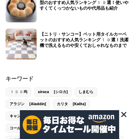
型のおすすめ人気ランキング10選！使いや
すくてくっつかないものや代用品も紹介
【ニトリ・サンコー】ペット用タイルカーペ
ットのおすすめ人気ランキング10選！洗濯
機で洗えるものや安くておしゃれなものまで
キーワード
100均
siroca [シロカ]
しまむら
アラジン [Aladdin]
カリタ [Kalita]
キャンドゥ [CanDo]
キャンプ
コンビ [combi]
コールマン [Coleman]
スタンレー [STANLEY]