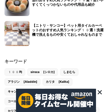
型のおすすめ人気ランキング10選！使いや
すくてくっつかないものや代用品も紹介
【ニトリ・サンコー】ペット用タイルカーペ
ットのおすすめ人気ランキング10選！洗濯
機で洗えるものや安くておしゃれなものまで
キーワード
100均
siroca [シロカ]
しまむら
アラジン [Aladdin]
カリタ [Kalita]
キャンドゥ [CanDo]
キャンプ
コンビ [combi]
コールマン [Coleman]
スタンレー [STANLEY]
セリア [Seria]
ダイソー [DAISO]
トイレ・洗面所