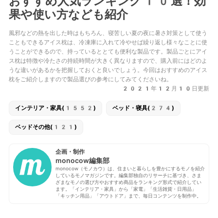
おすすめ人気ランキング10選！効
果や使い方なども紹介
風邪などの熱を出した時はもちろん、寝苦しい夏の夜に暑さ対策として使う
こともできるアイス枕は、冷凍庫に入れて冷やせば繰り返し様々なことに使
うことができるので、持っているととても便利な製品です。製品ごとにアイ
ス枕は特徴や冷たさの持続時間が大きく異なりますので、購入前にはどのよ
うな違いがあるかを把握しておくと良いでしょう。今回はおすすめのアイス
枕をご紹介しますので製品選びの参考にしてみてくださいね。
2021年12月10日更新
インテリア・家具(1552)
ベッド・寝具(274)
ベッドその他(121)
企画・制作
monocow編集部
monocow（モノカウ）は、住まいと暮らしを豊かにするモノを紹介
しているモノマガジンです。編集部独自のリサーチに基づき、さま
ざまなモノの選び方やおすすめ商品をランキング形式で紹介してい
ます。「インテリア・家具」から「家電」「生活雑貨・日用品」
「キッチン用品」「アウトドア」まで、毎日コンテンツを制作中。