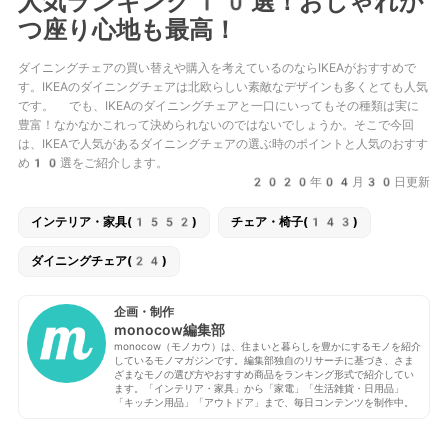
人気ランキング10選！おしゃれか
つ座り心地も最高！
ダイニングチェアの買い替えや購入を考えているのならIKEAがおすすめで
す。IKEAのダイニングチェアは北欧らしい素敵なデザインも多くとても人気
です。 でも、IKEAのダイニングチェアと一口にいってもその種類は実に
豊富！なかなかこれって決められないのではないでしょうか。そこで今回
は、IKEAで人気があるダイニングチェアの選ぶ時のポイントと人気のおすす
め10選をご紹介します。
2020年04月30日更新
インテリア・家具(1552)
チェア・椅子(143)
ダイニングチェア(24)
企画・制作
monocow編集部
monocow（モノカウ）は、住まいと暮らしを豊かにするモノを紹介
しているモノマガジンです。編集部独自のリサーチに基づき、さま
ざまなモノの選び方やおすすめ商品をランキング形式で紹介してい
ます。「インテリア・家具」から「家電」「生活雑貨・日用品」
「キッチン用品」「アウトドア」まで、毎日コンテンツを制作中。