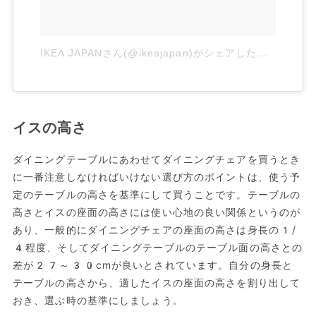
IKEA JAPANさん(@ikeajapan)がシェアした投稿
–
20
イスの高さ
ダイニングテーブルにあわせてダイニングチェアを買うとき
に一番注意しなければいけない選び方のポイントは、使う予
定のテーブルの高さを基準にして買うことです。テーブルの
高さとイスの座面の高さには使い心地の良い関係というのが
あり、一般的にダイニングチェアの座面の高さは身長の1/
4程度、そしてダイニングテーブルのテーブル面の高さとの
差が27～30cmが良いとされています。自分の身長と
テーブルの高さから、適したイスの座面の高さを割り出して
おき、選ぶ時の基準にしましょう。