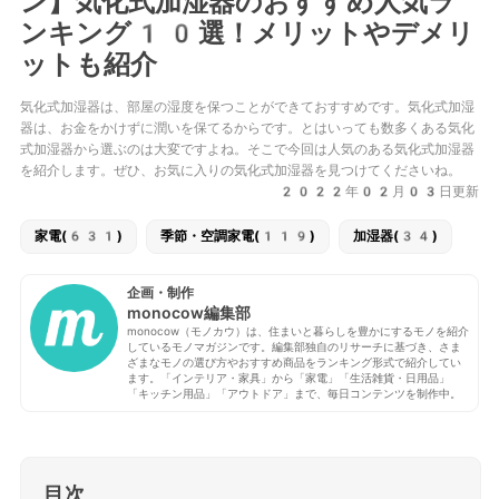
ン】気化式加湿器のおすすめ人気ラ
ンキング10選！メリットやデメリ
ットも紹介
気化式加湿器は、部屋の湿度を保つことができておすすめです。気化式加湿
器は、お金をかけずに潤いを保てるからです。とはいっても数多くある気化
式加湿器から選ぶのは大変ですよね。そこで今回は人気のある気化式加湿器
を紹介します。ぜひ、お気に入りの気化式加湿器を見つけてくださいね。
2022年02月03日更新
家電(631)
季節・空調家電(119)
加湿器(34)
企画・制作
monocow編集部
monocow（モノカウ）は、住まいと暮らしを豊かにするモノを紹介
しているモノマガジンです。編集部独自のリサーチに基づき、さま
ざまなモノの選び方やおすすめ商品をランキング形式で紹介してい
ます。「インテリア・家具」から「家電」「生活雑貨・日用品」
「キッチン用品」「アウトドア」まで、毎日コンテンツを制作中。
目次