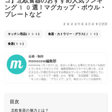
コ】北欧食器のおすすめ人気ランキ
ング10選！マグカップ・ボウル・
プレートなど
2022年03月09日更新
キッチン用品(908)
食器・カトラリー・グラス(219)
食器(96)
企画・制作
monocow編集部
monocow（モノカウ）は、住まいと暮らしを豊かにするモノを紹介
しているモノマガジンです。編集部独自のリサーチに基づき、さま
ざまなモノの選び方やおすすめ商品をランキング形式で紹介してい
ます。「インテリア・家具」から「家電」「生活雑貨・日用品」
「キッチン用品」「アウトドア」まで、毎日コンテンツを制作中。
目次
北欧食器の魅力とは？