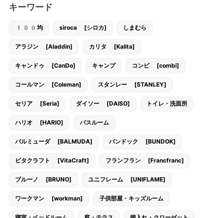
キーワード
100均
siroca [シロカ]
しまむら
アラジン [Aladdin]
カリタ [Kalita]
キャンドゥ [CanDo]
キャンプ
コンビ [combi]
コールマン [Coleman]
スタンレー [STANLEY]
セリア [Seria]
ダイソー [DAISO]
トイレ・洗面所
ハリオ [HARIO]
バスルーム
バルミューダ [BALMUDA]
バンドック [BUNDOK]
ビタクラフト [VitaCraft]
フランフラン [Francfranc]
ブルーノ [BRUNO]
ユニフレーム [UNIFLAME]
ワークマン [workman]
子供部屋・キッズルーム
寝室・ベッドルーム
庭・テラス
押入れ・クローゼット