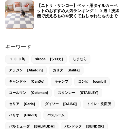
【ニトリ・サンコー】ペット用タイルカーペ
ットのおすすめ人気ランキング10選！洗濯
機で洗えるものや安くておしゃれなものまで
キーワード
100均
siroca [シロカ]
しまむら
アラジン [Aladdin]
カリタ [Kalita]
キャンドゥ [CanDo]
キャンプ
コンビ [combi]
コールマン [Coleman]
スタンレー [STANLEY]
セリア [Seria]
ダイソー [DAISO]
トイレ・洗面所
ハリオ [HARIO]
バスルーム
バルミューダ [BALMUDA]
バンドック [BUNDOK]