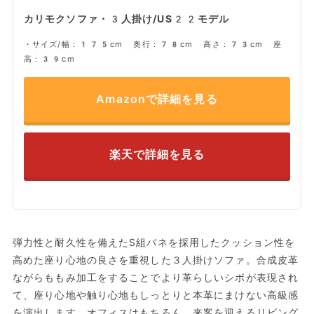
カリモクソファ・3人掛け/US22モデル
・サイズ/幅：175cm 奥行：78cm 高さ：73cm 座
高：39cm
Amazonで詳細を見る
楽天で詳細を見る
弾力性と耐久性を備えたS組バネを採用したクッション性を
高めた座り心地の良さを重視した３人掛けソファ。合成皮革
ながらももみ加工をすることでより革らしいシボが表現され
て、座り心地や触り心地もしっとりと本革にまけない高級感
を演出します。オフィスはもちろん、来客を迎えるリビング