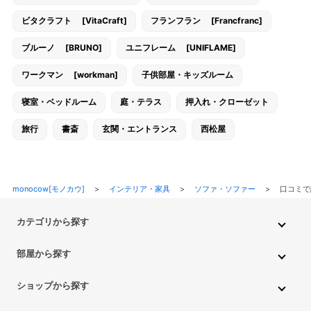
ビタクラフト [VitaCraft]
フランフラン [Francfranc]
ブルーノ [BRUNO]
ユニフレーム [UNIFLAME]
ワークマン [workman]
子供部屋・キッズルーム
寝室・ベッドルーム
庭・テラス
押入れ・クローゼット
旅行
書斎
玄関・エントランス
西松屋
monocow[モノカウ]
>
インテリア・家具
>
ソファ・ソファー
>
口コミで
カテゴリから探す
インテリア・家具
家電
キッチン用品
生活雑貨・用品
部屋から探す
PC・スマホ・通信
DIY・ガーデニング
ファッション
キッチン・ダイニングルーム
リビングルーム
キッチン用品
ショップから探す
ペット用品
ベビー・キッズ
車・バイク
趣味・ホビー
子供部屋・キッズルーム
寝室・ベッドルーム
書斎
ニトリ
無印良品
IKEA
フランフラン
CAINZ
DAISO