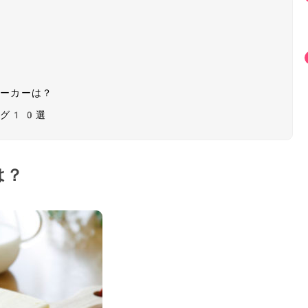
メーカーは？
ング10選
は？