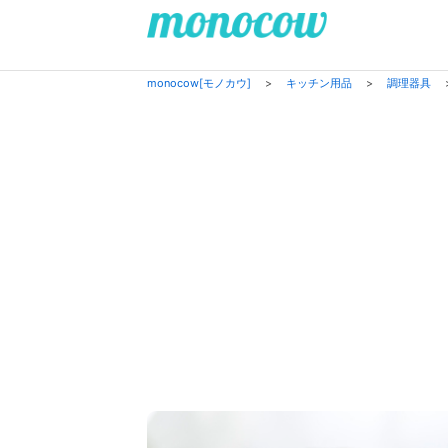
monocow[モノカウ]
>
キッチン用品
>
調理器具