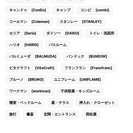
キャンドゥ [CanDo]
キャンプ
コンビ [combi]
コールマン [Coleman]
スタンレー [STANLEY]
セリア [Seria]
ダイソー [DAISO]
トイレ・洗面所
ハリオ [HARIO]
バスルーム
バルミューダ [BALMUDA]
バンドック [BUNDOK]
ビタクラフト [VitaCraft]
フランフラン [Francfranc]
ブルーノ [BRUNO]
ユニフレーム [UNIFLAME]
ワークマン [workman]
子供部屋・キッズルーム
寝室・ベッドルーム
庭・テラス
押入れ・クローゼット
旅行
書斎
玄関・エントランス
西松屋