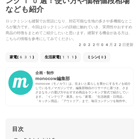
ング10選！使い方や価格値段相場
なども紹介
ロックミシンも縫製でお世話になり、対応可能な生地の多さや多機能なとこ
ろが魅力です。今回はロックミシンの詳細に触れていき、実用性やおすすめ
商品の特徴をまとめてご紹介したいと思います。縫製する機会がある方は、
こちらの情報を参考にしてみてください。
2022年04月22日更新
家電(631)
生活家電(111)
ミシン(8)
企画・制作
monocow編集部
monocow（モノカウ）は、住まいと暮らしを豊かにするモノを紹介
しているモノマガジンです。編集部独自のリサーチに基づき、さま
ざまなモノの選び方やおすすめ商品をランキング形式で紹介してい
ます。「インテリア・家具」から「家電」「生活雑貨・日用品」
「キッチン用品」「アウトドア」まで、毎日コンテンツを制作中。
目次