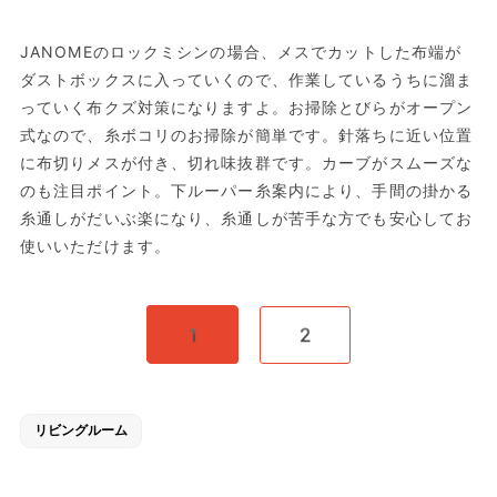
JANOMEのロックミシンの場合、メスでカットした布端が
ダストボックスに入っていくので、作業しているうちに溜ま
っていく布クズ対策になりますよ。お掃除とびらがオープン
式なので、糸ボコリのお掃除が簡単です。針落ちに近い位置
に布切りメスが付き、切れ味抜群です。カーブがスムーズな
のも注目ポイント。下ルーパー糸案内により、手間の掛かる
糸通しがだいぶ楽になり、糸通しが苦手な方でも安心してお
使いいただけます。
1
2
リビングルーム