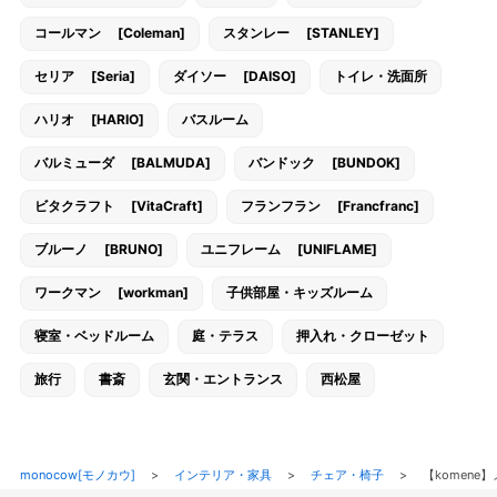
コールマン [Coleman]
スタンレー [STANLEY]
セリア [Seria]
ダイソー [DAISO]
トイレ・洗面所
ハリオ [HARIO]
バスルーム
バルミューダ [BALMUDA]
バンドック [BUNDOK]
ビタクラフト [VitaCraft]
フランフラン [Francfranc]
ブルーノ [BRUNO]
ユニフレーム [UNIFLAME]
ワークマン [workman]
子供部屋・キッズルーム
寝室・ベッドルーム
庭・テラス
押入れ・クローゼット
旅行
書斎
玄関・エントランス
西松屋
monocow[モノカウ]
>
インテリア・家具
>
チェア・椅子
>
【komen