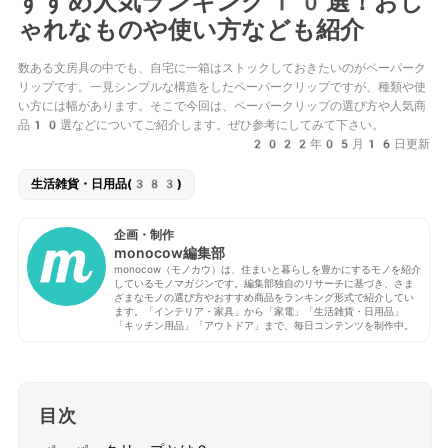
すすめ人気ランキング10選！おし
ゃれなものや使い方なども紹介
数ある文房具の中でも、自宅に一箱はストックしておきたいのがペーパーク
リップです。一見シンプルな構造をしたペーパークリップですが、種類や使
い方には幅があります。そこで今回は、ペーパークリップの選び方や人気商
品10選などについてご紹介します。ぜひ参考にしてみて下さい。
2022年05月16日更新
生活雑貨・日用品(383)
企画・制作
monocow編集部
monocow（モノカウ）は、住まいと暮らしを豊かにするモノを紹介
しているモノマガジンです。編集部独自のリサーチに基づき、さま
ざまなモノの選び方やおすすめ商品をランキング形式で紹介してい
ます。「インテリア・家具」から「家電」「生活雑貨・日用品」
「キッチン用品」「アウトドア」まで、毎日コンテンツを制作中。
目次