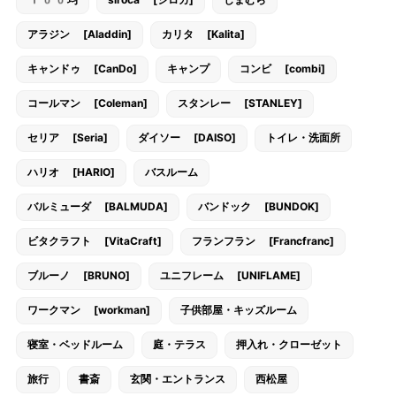
アラジン [Aladdin]
カリタ [Kalita]
キャンドゥ [CanDo]
キャンプ
コンビ [combi]
コールマン [Coleman]
スタンレー [STANLEY]
セリア [Seria]
ダイソー [DAISO]
トイレ・洗面所
ハリオ [HARIO]
バスルーム
バルミューダ [BALMUDA]
バンドック [BUNDOK]
ビタクラフト [VitaCraft]
フランフラン [Francfranc]
ブルーノ [BRUNO]
ユニフレーム [UNIFLAME]
ワークマン [workman]
子供部屋・キッズルーム
寝室・ベッドルーム
庭・テラス
押入れ・クローゼット
旅行
書斎
玄関・エントランス
西松屋