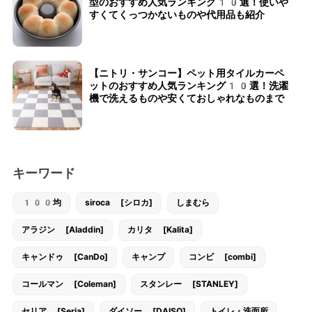
型のおすすめ人気ランキング10選！使いや
すくてくっつかないものや代用品も紹介
【ニトリ・サンコー】ペット用タイルカーペ
ットのおすすめ人気ランキング10選！洗濯
機で洗えるものや安くておしゃれなものまで
キーワード
100均
siroca [シロカ]
しまむら
アラジン [Aladdin]
カリタ [Kalita]
キャンドゥ [CanDo]
キャンプ
コンビ [combi]
コールマン [Coleman]
スタンレー [STANLEY]
セリア [Seria]
ダイソー [DAISO]
トイレ・洗面所