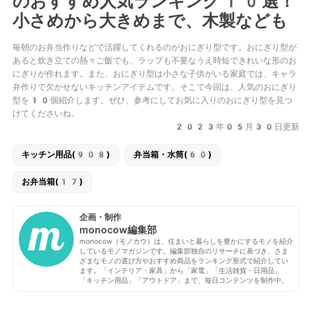
のおすすめ人気ランキング10選！
小さめから大きめまで、木製なども
毎朝のお弁当作りなどで活躍してくれるのがおにぎり型です。おにぎり型が
あると炊き立ての熱々ご飯でも、ラップも不要なうえ時短できれいな形のお
にぎりが作れます。また、おにぎり型は小さな子供がいる家庭では、キャラ
弁作りで欠かせないキッチンアイテムです。そこで今回は、人気のおにぎり
型を10個紹介します。ぜひ、参考にしてお気に入りのおにぎり型を見つ
けてくださいね。
2023年05月30日更新
キッチン用品(908)
弁当箱・水筒(60)
お弁当箱(17)
企画・制作
monocow編集部
monocow（モノカウ）は、住まいと暮らしを豊かにするモノを紹介
しているモノマガジンです。編集部独自のリサーチに基づき、さま
ざまなモノの選び方やおすすめ商品をランキング形式で紹介してい
ます。「インテリア・家具」から「家電」「生活雑貨・日用品」
「キッチン用品」「アウトドア」まで、毎日コンテンツを制作中。