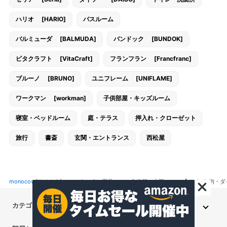
ハリオ [HARIO]
バスルーム
バルミューダ [BALMUDA]
バンドック [BUNDOK]
ビタクラフト [VitaCraft]
フランフラン [Francfranc]
ブルーノ [BRUNO]
ユニフレーム [UNIFLAME]
ワークマン [workman]
子供部屋・キッズルーム
寝室・ベッドルーム
庭・テラス
押入れ・クローゼット
旅行
書斎
玄関・エントランス
西松屋
monocow[モノカウ]
>
キッチン用品
>
弁当箱・水筒
>
【100均・ダ
カテゴリから探す
インテリア・家具
家電
キッチン用品
生活雑貨・用品