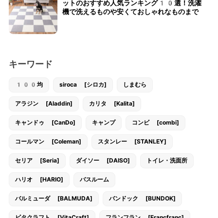
ットのおすすめ人気ランキング10選！洗濯
機で洗えるものや安くておしゃれなものまで
キーワード
100均
siroca [シロカ]
しまむら
アラジン [Aladdin]
カリタ [Kalita]
キャンドゥ [CanDo]
キャンプ
コンビ [combi]
コールマン [Coleman]
スタンレー [STANLEY]
セリア [Seria]
ダイソー [DAISO]
トイレ・洗面所
ハリオ [HARIO]
バスルーム
バルミューダ [BALMUDA]
バンドック [BUNDOK]
ビタクラフト [VitaCraft]
フランフラン [Francfranc]