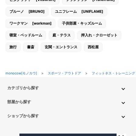
ブルーノ [BRUNO]
ユニフレーム [UNIFLAME]
ワークマン [workman]
子供部屋・キッズルーム
寝室・ベッドルーム
庭・テラス
押入れ・クローゼット
旅行
書斎
玄関・エントランス
西松屋
monocow[モノカウ]
>
スポーツ・アウトドア
>
フィットネス・トレーニング
カテゴリから探す
インテリア・家具
家電
キッチン用品
生活雑貨・用品
部屋から探す
PC・スマホ・通信
DIY・ガーデニング
ファッション
キッチン・ダイニングルーム
リビングルーム
キッチン用品
ショップから探す
ペット用品
ベビー・キッズ
車・バイク
趣味・ホビー
子供部屋・キッズルーム
寝室・ベッドルーム
書斎
ニトリ
無印良品
IKEA
フランフラン
CAINZ
DAISO
食品
不用品回収・買取
トイレ・洗面所
バスルーム
押入れ・クローゼット
セリア