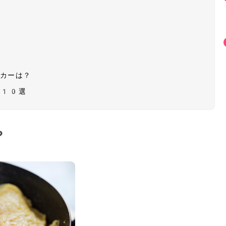
ーカーは？
グ10選
？