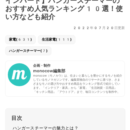
インバード】ハンガースチーマーの
おすすめ人気ランキング10選！使
い方なども紹介
2022年07月20日更新
家電(631)
生活家電(111)
ハンガースチーマー(7)
企画・制作
monocow編集部
monocow（モノカウ）は、住まいと暮らしを豊かにするモノを紹介
しているモノマガジンです。編集部独自のリサーチに基づき、さま
ざまなモノの選び方やおすすめ商品をランキング形式で紹介してい
ます。「インテリア・家具」から「家電」「生活雑貨・日用品」
「キッチン用品」「アウトドア」まで、毎日コンテンツを制作中。
目次
ハンガースチーマーの魅力とは？