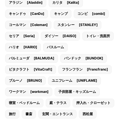
アラジン [Aladdin]
カリタ [Kalita]
キャンドゥ [CanDo]
キャンプ
コンビ [combi]
コールマン [Coleman]
スタンレー [STANLEY]
セリア [Seria]
ダイソー [DAISO]
トイレ・洗面所
ハリオ [HARIO]
バスルーム
バルミューダ [BALMUDA]
バンドック [BUNDOK]
ビタクラフト [VitaCraft]
フランフラン [Francfranc]
ブルーノ [BRUNO]
ユニフレーム [UNIFLAME]
ワークマン [workman]
子供部屋・キッズルーム
寝室・ベッドルーム
庭・テラス
押入れ・クローゼット
旅行
書斎
玄関・エントランス
西松屋