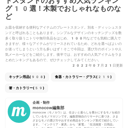
トスタンドのおすすめ人気ランキン
グ10選！木製でおしゃれなものな
ど
お皿を収納する便利なアイテムのプレートスタンド。別名・ディッシュスタ
ンドと呼ばれることもあります。シンプルなデザインのキッチングッズを数
多く取り扱うニトリや無印良品をはじめ、100均などでも気軽に購入で
きますが、様々なアイテムがリリースされているため、どれを選べばよいの
か迷ってしまうという方も多いはず！そこで今回は、選び方のポイントや人
気メーカーなどをご紹介します。後半では、おすすめの人気アイテムをラま
とめたンキングもあるので、ぜひチェックしてみてください。
2022年07月21日更新
キッチン用品(908)
食器・カトラリー・グラス(219)
箸・カトラリー(59)
企画・制作
monocow編集部
monocow（モノカウ）は、住まいと暮らしを豊かにするモノを紹介
しているモノマガジンです。編集部独自のリサーチに基づき、さま
ざまなモノの選び方やおすすめ商品をランキング形式で紹介してい
ます。「インテリア・家具」から「家電」「生活雑貨・日用品」