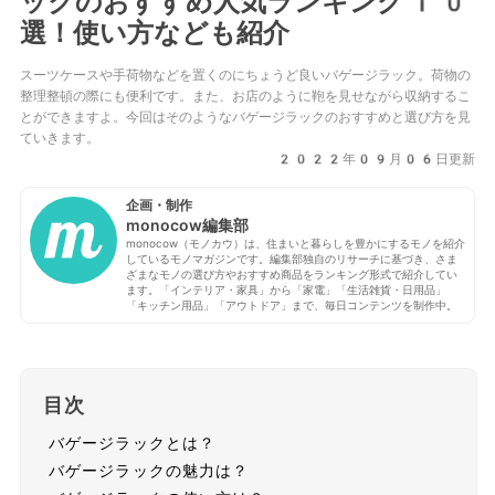
ックのおすすめ人気ランキング10
選！使い方なども紹介
スーツケースや手荷物などを置くのにちょうど良いバゲージラック。荷物の
整理整頓の際にも便利です。また、お店のように鞄を見せながら収納するこ
とができますよ。今回はそのようなバゲージラックのおすすめと選び方を見
ていきます。
2022年09月06日更新
企画・制作
monocow編集部
monocow（モノカウ）は、住まいと暮らしを豊かにするモノを紹介
しているモノマガジンです。編集部独自のリサーチに基づき、さま
ざまなモノの選び方やおすすめ商品をランキング形式で紹介してい
ます。「インテリア・家具」から「家電」「生活雑貨・日用品」
「キッチン用品」「アウトドア」まで、毎日コンテンツを制作中。
目次
バゲージラックとは？
バゲージラックの魅力は？