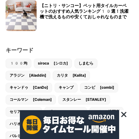
【ニトリ・サンコー】ペット用タイルカーペ
ットのおすすめ人気ランキング10選！洗濯
機で洗えるものや安くておしゃれなものまで
キーワード
100均
siroca [シロカ]
しまむら
アラジン [Aladdin]
カリタ [Kalita]
キャンドゥ [CanDo]
キャンプ
コンビ [combi]
コールマン [Coleman]
スタンレー [STANLEY]
セリア [Seria]
ダイソー [DAISO]
トイレ・洗面所
ハリオ [HARIO]
バスルーム
バルミューダ [BALMUDA]
バンドック [BUNDOK]