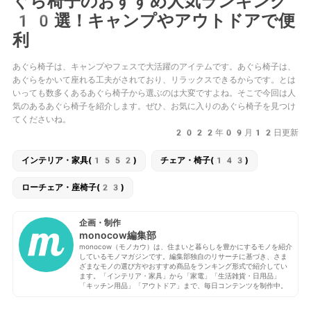
ぐら椅子のおすすめ人気ランキング
10選！キャンプやアウトドアで便
利
あぐら椅子は、キャンプやフェスで大活躍のアイテムです。あぐら椅子は、
あぐらをかいて座れる工夫がされており、リラックスできるからです。とは
いっても数多くあるあぐら椅子から選ぶのは大変ですよね。そこで今回は人
気のあるあぐら椅子を紹介します。ぜひ、お気に入りのあぐら椅子を見つけ
てくださいね。
2022年09月12日更新
インテリア・家具(1552)
チェア・椅子(143)
ローチェア・座椅子(23)
企画・制作
monocow編集部
monocow（モノカウ）は、住まいと暮らしを豊かにするモノを紹介
しているモノマガジンです。編集部独自のリサーチに基づき、さま
ざまなモノの選び方やおすすめ商品をランキング形式で紹介してい
ます。「インテリア・家具」から「家電」「生活雑貨・日用品」
「キッチン用品」「アウトドア」まで、毎日コンテンツを制作中。