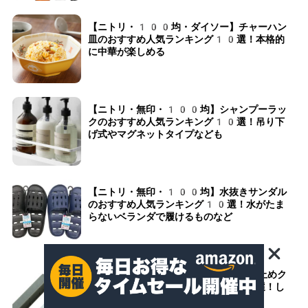
【ニトリ・100均・ダイソー】チャーハン
皿のおすすめ人気ランキング10選！本格的
に中華が楽しめる
【ニトリ・無印・100均】シャンプーラッ
クのおすすめ人気ランキング10選！吊り下
げ式やマグネットタイプなども
【ニトリ・無印・100均】水抜きサンダル
のおすすめ人気ランキング10選！水がたま
らないベランダで履けるものなど
【ニトリ・無印・100均】食品用袋止めク
リップのおすすめ人気ランキング10選！し
っかり閉じておいしく保存できる