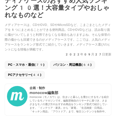
ディアケースのおすすめ人気ランキ
ング10選！大容量タイプやおしゃ
れなものなど
メディアケースは、CDやDVD、SDやMicroSDなど、こまごまとしたメディ
アを1つにまとめることができる便利商品。CDやDVDなどは、読み取り面
に傷がついてしまうと利用できなくなる場合もありますよね、そんな保管の
際の傷からも回避できるのがメディアケースです。ここでは、人気のメディ
アケースをランキング形式でご紹介していきます。メディアケース選びのヒ
ントになる情報が満載です。
2022年09月27日更新
PC・スマホ・通信(79)
パソコン・周辺機器(64)
PCアクセサリー(44)
企画・制作
monocow編集部
monocow（モノカウ）は、住まいと暮らしを豊かにするモノを紹介
しているモノマガジンです。編集部独自のリサーチに基づき、さま
ざまなモノの選び方やおすすめ商品をランキング形式で紹介してい
ます。「インテリア・家具」から「家電」「生活雑貨・日用品」
「キッチン用品」「アウトドア」まで、毎日コンテンツを制作中。