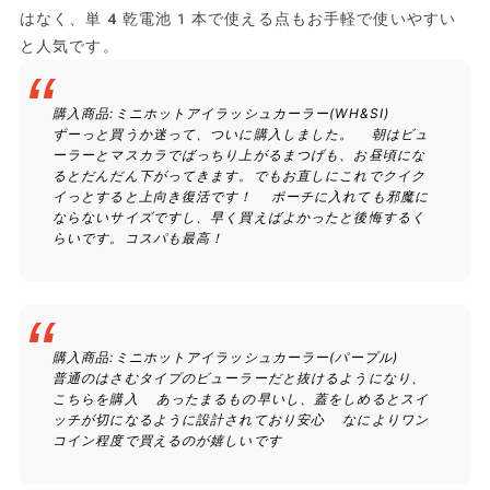
はなく、単4乾電池1本で使える点もお手軽で使いやすい
と人気です。
購入商品:ミニホットアイラッシュカーラー(WH&SI)
ずーっと買うか迷って、ついに購入しました。 朝はビュ
ーラーとマスカラでばっちり上がるまつげも、お昼頃にな
るとだんだん下がってきます。でもお直しにこれでクイク
イっとすると上向き復活です！ ポーチに入れても邪魔に
ならないサイズですし、早く買えばよかったと後悔するく
らいです。コスパも最高！
購入商品:ミニホットアイラッシュカーラー(パープル)
普通のはさむタイプのビューラーだと抜けるようになり、
こちらを購入 あったまるもの早いし、蓋をしめるとスイ
ッチが切になるように設計されており安心 なによりワン
コイン程度で買えるのが嬉しいです