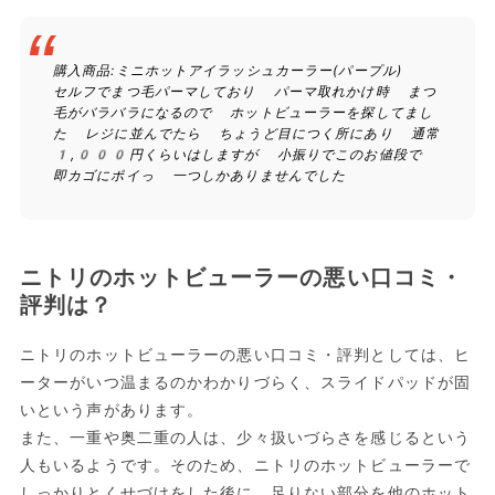
購入商品:ミニホットアイラッシュカーラー(パープル)
セルフでまつ毛パーマしており パーマ取れかけ時 まつ
毛がバラバラになるので ホットビューラーを探してまし
た レジに並んでたら ちょうど目につく所にあり 通常
1,000円くらいはしますが 小振りでこのお値段で
即カゴにポイっ 一つしかありませんでした
ニトリのホットビューラーの悪い口コミ・
評判は？
ニトリのホットビューラーの悪い口コミ・評判としては、ヒ
ーターがいつ温まるのかわかりづらく、スライドパッドが固
いという声があります。
また、一重や奥二重の人は、少々扱いづらさを感じるという
人もいるようです。そのため、ニトリのホットビューラーで
しっかりとくせづけをした後に、足りない部分を他のホット