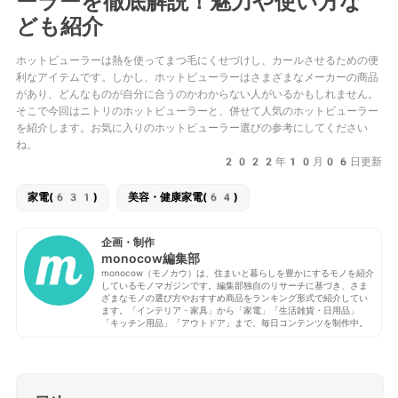
ーラーを徹底解説！魅力や使い方な
ども紹介
ホットビューラーは熱を使ってまつ毛にくせづけし、カールさせるための便
利なアイテムです。しかし、ホットビューラーはさまざまなメーカーの商品
があり、どんなものが自分に合うのかわからない人がいるかもしれません。
そこで今回はニトリのホットビューラーと、併せて人気のホットビューラー
を紹介します。お気に入りのホットビューラー選びの参考にしてください
ね。
2022年10月06日更新
家電(631)
美容・健康家電(64)
企画・制作
monocow編集部
monocow（モノカウ）は、住まいと暮らしを豊かにするモノを紹介
しているモノマガジンです。編集部独自のリサーチに基づき、さま
ざまなモノの選び方やおすすめ商品をランキング形式で紹介してい
ます。「インテリア・家具」から「家電」「生活雑貨・日用品」
「キッチン用品」「アウトドア」まで、毎日コンテンツを制作中。