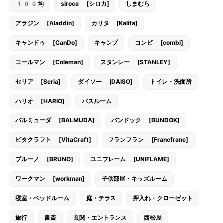
100均
siroca [シロカ]
しまむら
アラジン [Aladdin]
カリタ [Kalita]
キャンドゥ [CanDo]
キャンプ
コンビ [combi]
コールマン [Coleman]
スタンレー [STANLEY]
セリア [Seria]
ダイソー [DAISO]
トイレ・洗面所
ハリオ [HARIO]
バスルーム
バルミューダ [BALMUDA]
バンドック [BUNDOK]
ビタクラフト [VitaCraft]
フランフラン [Francfranc]
ブルーノ [BRUNO]
ユニフレーム [UNIFLAME]
ワークマン [workman]
子供部屋・キッズルーム
寝室・ベッドルーム
庭・テラス
押入れ・クローゼット
旅行
書斎
玄関・エントランス
西松屋