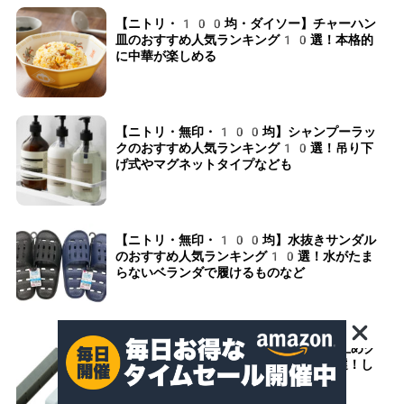
【ニトリ・100均・ダイソー】チャーハン
皿のおすすめ人気ランキング10選！本格的
に中華が楽しめる
【ニトリ・無印・100均】シャンプーラッ
クのおすすめ人気ランキング10選！吊り下
げ式やマグネットタイプなども
【ニトリ・無印・100均】水抜きサンダル
のおすすめ人気ランキング10選！水がたま
らないベランダで履けるものなど
【ニトリ・無印・100均】食品用袋止めク
リップのおすすめ人気ランキング10選！し
っかり閉じておいしく保存できる