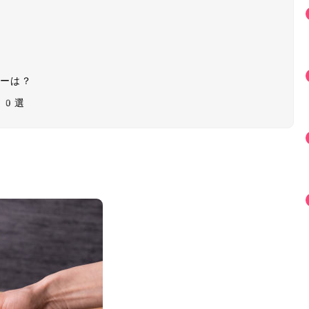
カーは？
10選