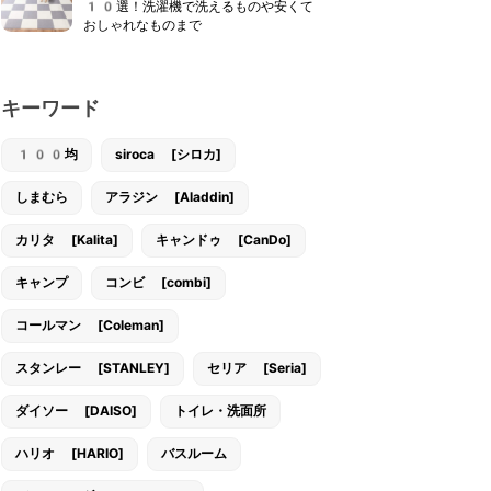
10選！洗濯機で洗えるものや安くて
おしゃれなものまで
キーワード
100均
siroca [シロカ]
しまむら
アラジン [Aladdin]
カリタ [Kalita]
キャンドゥ [CanDo]
キャンプ
コンビ [combi]
コールマン [Coleman]
スタンレー [STANLEY]
セリア [Seria]
ダイソー [DAISO]
トイレ・洗面所
ハリオ [HARIO]
バスルーム